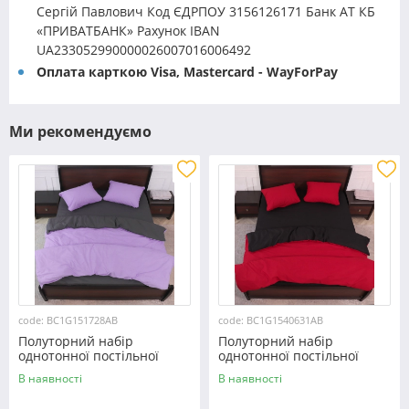
Сергій Павлович Код ЄДРПОУ 3156126171 Банк АТ КБ
«ПРИВАТБАНК» Рахунок IBAN
UA233052990000026007016006492
Оплата карткою Visa, Mastercard - WayForPay
Ми рекомендуємо
code: BC1G151728AB
code: BC1G1540631AB
Полуторний набір
Полуторний набір
однотонної постільної
однотонної постільної
білизни 150*220 із Бязі
білизни 150*220 із Бязі
В наявності
В наявності
"Gold" №151728AB
"Gold" №1540631AB
Черешенька™
Черешенька™