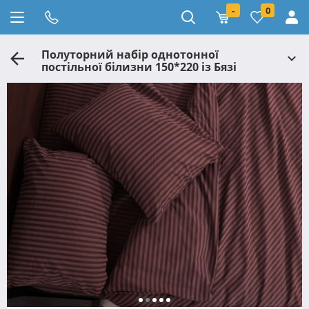
-
0
Полуторний набір однотонної
постільної білизни 150*220 із Бязі
"Gold" №1510028 Черешенка™