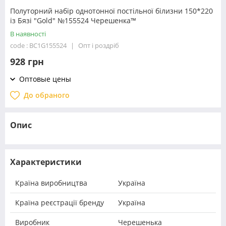
Полуторний набір однотонної постільної білизни 150*220
із Бязі "Gold" №155524 Черешенка™
В наявності
code : BC1G155524
Опт і роздріб
928 грн
Оптовые цены
До обраного
Опис
Характеристики
Країна виробництва
Україна
Країна реєстрації бренду
Україна
Виробник
Черешенька