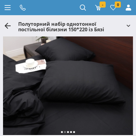
-
0
Полуторний набір однотонної
постільної білизни 150*220 із Бязі
"Gold" №155524 Черешенка™