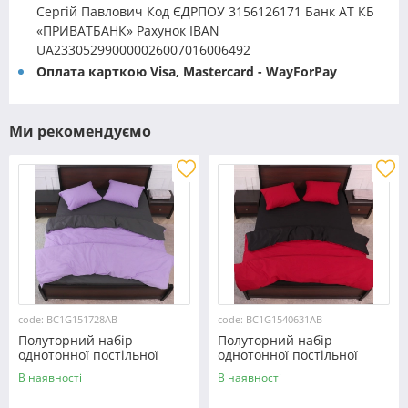
Сергій Павлович Код ЄДРПОУ 3156126171 Банк АТ КБ
«ПРИВАТБАНК» Рахунок IBAN
UA233052990000026007016006492
Оплата карткою Visa, Mastercard - WayForPay
Ми рекомендуємо
code: BC1G151728AB
code: BC1G1540631AB
Полуторний набір
Полуторний набір
однотонної постільної
однотонної постільної
білизни 150*220 із Бязі
білизни 150*220 із Бязі
В наявності
В наявності
"Gold" №151728AB
"Gold" №1540631AB
Черешенька™
Черешенька™