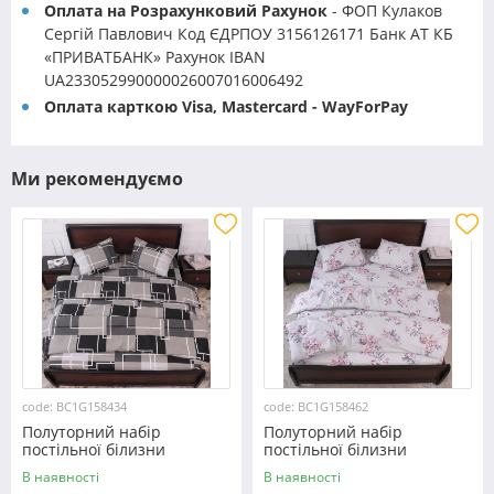
Оплата на Розрахунковий Рахунок
- ФОП Кулаков
Сергій Павлович Код ЄДРПОУ 3156126171 Банк АТ КБ
«ПРИВАТБАНК» Рахунок IBAN
UA233052990000026007016006492
Оплата карткою Visa, Mastercard - WayForPay
Ми рекомендуємо
code: BC1G158434
code: BC1G158462
Полуторний набір
Полуторний набір
постільної білизни
постільної білизни
150*220 із Бязі "Gold"
150*220 із Бязі "Gold"
В наявності
В наявності
№158434 Черешенка™
№158462 Черешенька™