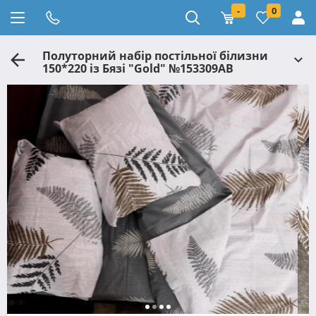
-
0
Полуторний набір постільної білизни
150*220 із Бязі "Gold" №153309АВ
Черешенька™