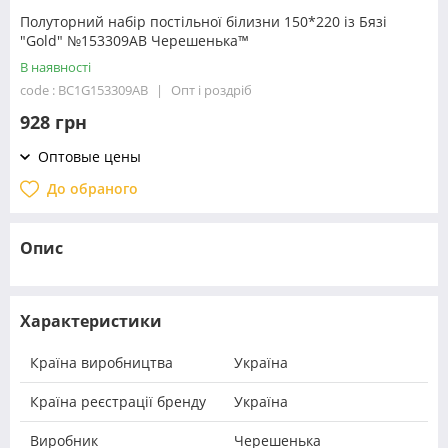
Полуторний набір постільної білизни 150*220 із Бязі
"Gold" №153309АВ Черешенька™
В наявності
code : BC1G153309АВ
Опт і роздріб
928 грн
Оптовые цены
До обраного
Опис
Характеристики
Країна виробництва
Україна
Країна реєстрації бренду
Україна
Виробник
Черешенька