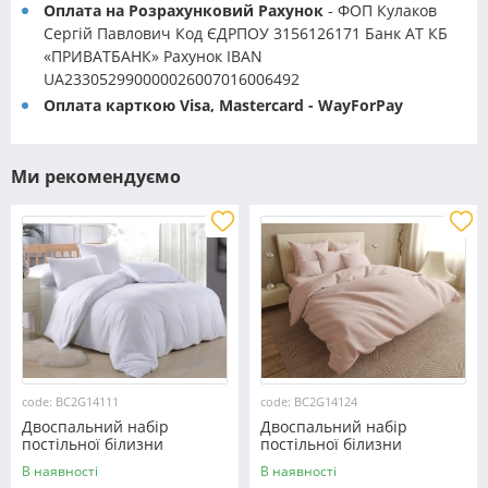
Оплата на Розрахунковий Рахунок
- ФОП Кулаков
Сергій Павлович Код ЄДРПОУ 3156126171 Банк АТ КБ
«ПРИВАТБАНК» Рахунок IBAN
UA233052990000026007016006492
Оплата карткою Visa, Mastercard - WayForPay
Ми рекомендуємо
code: BC2G14111
code: BC2G14124
Двоспальний набір
Двоспальний набір
постільної білизни
постільної білизни
180*220 із Бязі "Gold" з
180*220 із Бязі "Gold" з
В наявності
В наявності
простирадлом на резинці
простирадлом на резинці