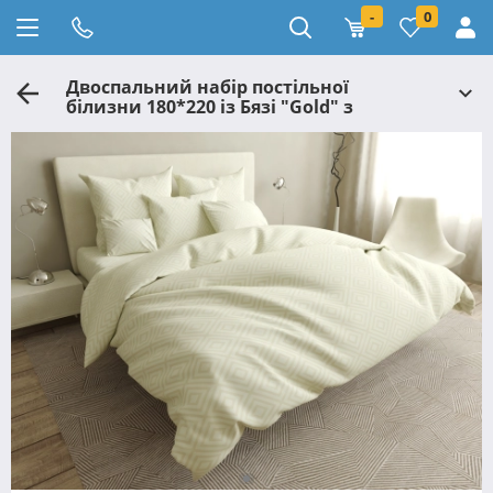
-
0
Двоспальний набір постільної
білизни 180*220 із Бязі "Gold" з
простирадлом на резинці №14123
Черешенка™