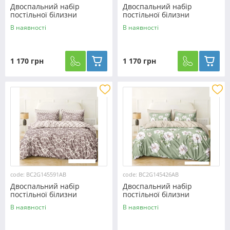
Двоспальний набір
Двоспальний набір
постільної білизни
постільної білизни
180*220 із Бязі "Gold" з
180*220 із Бязі "Gold" з
В наявності
В наявності
простирадлом на резинці
простирадлом на резинці
№145381AB Черешенька™
№145413AB Черешенка™
1 170 грн
1 170 грн
code: BC2G145591AB
code: BC2G145426AB
Двоспальний набір
Двоспальний набір
постільної білизни
постільної білизни
180*220 із Бязі "Gold" з
180*220 із Бязі "Gold" з
В наявності
В наявності
простирадлом на резинці
простирадлом на резинці
№145591AB Черешенка™
№145426AB Черешенка™