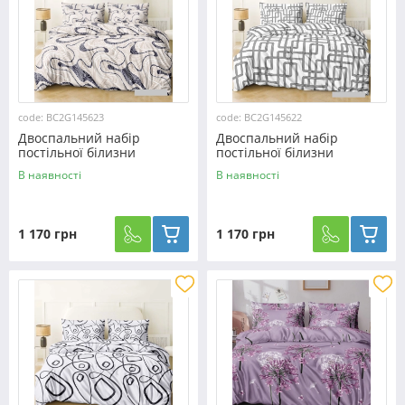
code: BC2G145623
code: BC2G145622
Двоспальний набір
Двоспальний набір
постільної білизни
постільної білизни
180*220 із Бязі "Gold" з
180*220 із Бязі "Gold" з
В наявності
В наявності
простирадлом на резинці
простирадлом на резинці
№145623 Черешенка™
№145622 Черешенка™
1 170 грн
1 170 грн