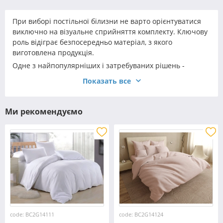
При виборі постільної білизни не варто орієнтуватися
виключно на візуальне сприйняття комплекту. Ключову
роль відіграє безпосередньо матеріал, з якого
виготовлена продукція.
Одне з найпопулярніших і затребуваних рішень -
двоспальний комплект бязь на гумці. Така постільна
Показать все
білизна - універсальна, комфортна і практична. При
належному догляді вона прослужить вам не один рік, а
навіть кілька десятиліть.
Ми рекомендуємо
code: BC2G14111
code: BC2G14124