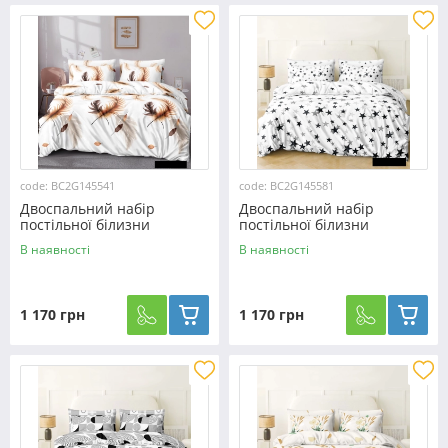
code: BC2G145541
code: BC2G145581
Двоспальний набір
Двоспальний набір
постільної білизни
постільної білизни
180*220 із Бязі "Gold" з
180*220 із Бязі "Gold" з
В наявності
В наявності
простирадлом на резинці
простирадлом на резинці
№145541 Черешенка™
№145581 Черешенка™
1 170 грн
1 170 грн