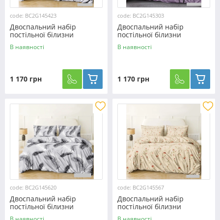
code: BC2G145423
code: BC2G145303
Двоспальний набір
Двоспальний набір
постільної білизни
постільної білизни
180*220 із Бязі "Gold" з
180*220 із Бязі "Gold" з
В наявності
В наявності
простирадлом на резинці
простирадлом на резинці
№145423 Черешенка™
№145303 Черешенка™
1 170 грн
1 170 грн
code: BC2G145620
code: BC2G145567
Двоспальний набір
Двоспальний набір
постільної білизни
постільної білизни
180*220 із Бязі "Gold" з
180*220 із Бязі "Gold" з
В наявності
В наявності