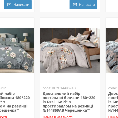
Написати
Написати
4712
code: BC2G144859AB
code:
й набір
Двоспальний набір
Двос
білизни 180*220
постільної білизни 180*220
пост
" з
із Бязі "Gold" з
із Бя
ом на резинці
простирадлом на резинці
прос
ерешенка™
№144859AB Черешенка™
№144
ості
Немає в наявності
Немає