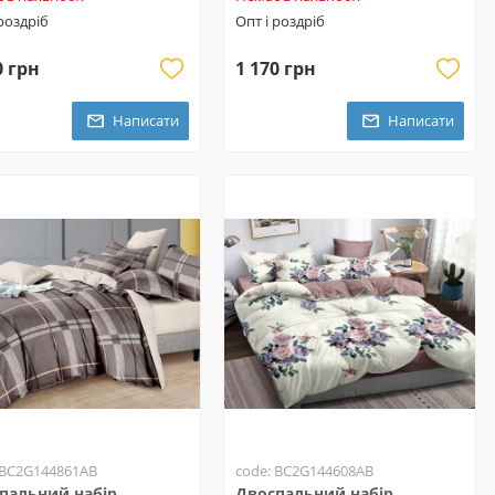
 роздріб
Опт і роздріб
0 грн
1 170 грн
Написати
Написати
 BC2G144861AB
code: BC2G144608AB
пальний набір
Двоспальний набір