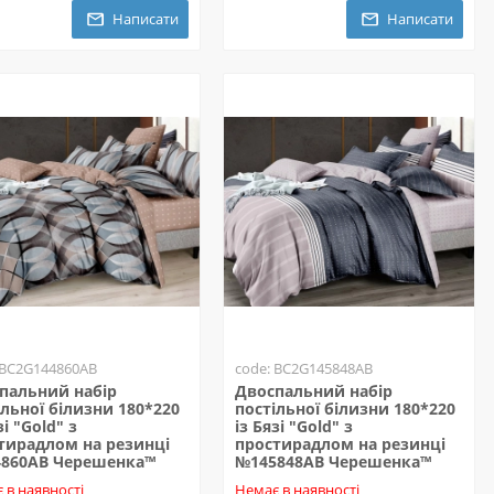
Написати
Написати
 BC2G144860AB
code: BC2G145848AB
пальний набір
Двоспальний набір
ільної білизни 180*220
постільної білизни 180*220
зі "Gold" з
із Бязі "Gold" з
тирадлом на резинці
простирадлом на резинці
860AB Черешенка™
№145848AB Черешенка™
 в наявності
Немає в наявності