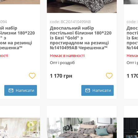
4094
code: BC2G1410499AB
code:
й набір
Двоспальний набір
Двос
білизни 180*220
постільної білизни 180*220
пост
" з
із Бязі "Gold" з
із Бя
ом на резинці
простирадлом на резинці
прос
ерешенка™
№1410499AB Черешенка™
№144
ості
Немає в наявності
Немає
Опт і роздріб
Опт і
1 170 грн
1 17
Написати
Написати