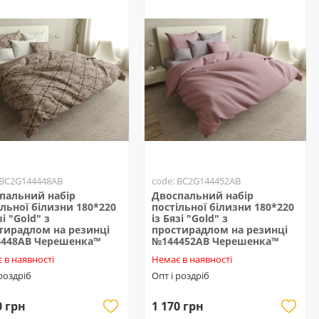
 BC2G144448AB
code: BC2G144452AB
пальний набір
Двоспальний набір
ільної білизни 180*220
постільної білизни 180*220
зі "Gold" з
із Бязі "Gold" з
тирадлом на резинці
простирадлом на резинці
448AB Черешенка™
№144452AB Черешенка™
 в наявності
Немає в наявності
 роздріб
Опт і роздріб
0 грн
1 170 грн