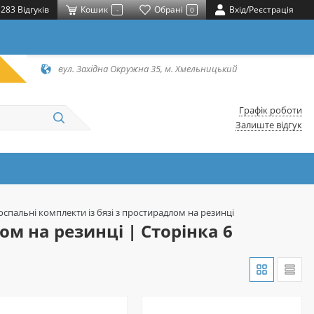
283 Відгуків
Кошик
Обрані
Вхід/Реєстрація
-
0
вул. Західна Окружна 35, м. Хмельницький
Графік роботи
Залиште відгук
оспальні комплекти із бязі з простирадлом на резинці
ом на резинці | Сторінка 6