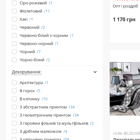
Сіро-рожевий
1
Опт і роздріб
Фіолетовий
11
1 170 грн
Хакі
1
Червоний
2
Червоно-білий з чорним
1
Червоно-чорний
1
Чорний
7
Чорно-білий
2
Декорування:
Архітектура
1
В горох
5
В клітинку
10
З абстрактним принтом
34
З геометричним принтом
34
З героями фільмів та мультфільмів
2
З дрібним малюнком
4
code: BC2G14
З квітковим принтом
Двоспальни
59