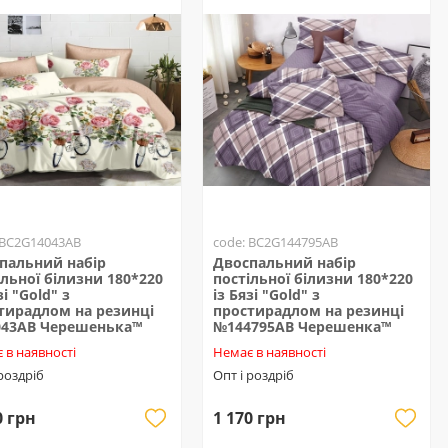
 BC2G14043AB
code: BC2G144795AB
пальний набір
Двоспальний набір
ільної білизни 180*220
постільної білизни 180*220
зі "Gold" з
із Бязі "Gold" з
тирадлом на резинці
простирадлом на резинці
43AB Черешенька™
№144795AB Черешенка™
 в наявності
Немає в наявності
 роздріб
Опт і роздріб
0 грн
1 170 грн