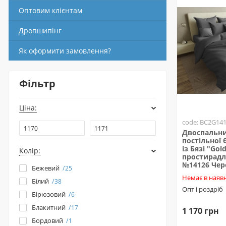
Оптовим клієнтам
Дропшипінг
Як оформити замовлення?
Фільтр
Ціна:
code: BC2G14
Двоспальни
постільної 
із Бязі "Gold
Колір:
простирадл
№14126 Че
Бежевий
25
Немає в наявн
Білий
38
Опт і роздріб
Бірюзовий
6
Блакитний
17
1 170 грн
Бордовий
1