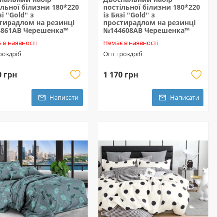
ільної білизни 180*220
постільної білизни 180*220
зі "Gold" з
із Бязі "Gold" з
тирадлом на резинці
простирадлом на резинці
861AB Черешенка™
№144608AB Черешенка™
 в наявності
Немає в наявності
 роздріб
Опт і роздріб
0 грн
1 170 грн
Написати
Написати