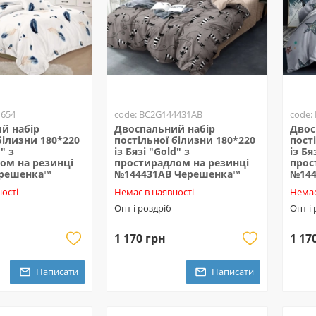
4654
code: BC2G144431AB
code:
й набір
Двоспальний набір
Двос
білизни 180*220
постільної білизни 180*220
пост
" з
із Бязі "Gold" з
із Бя
ом на резинці
простирадлом на резинці
прос
ерешенка™
№144431AB Черешенка™
№144
ості
Немає в наявності
Немає
Опт і роздріб
Опт і
1 170 грн
1 17
Написати
Написати