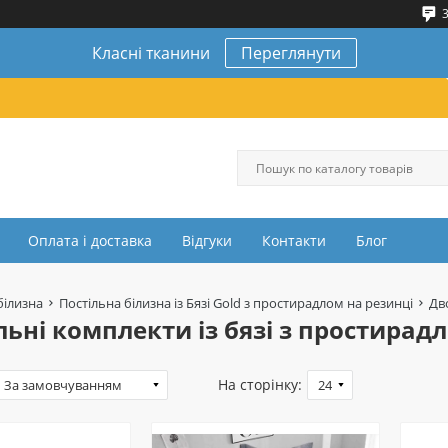
3
Класні тканини
Переглянути
Оплата і доставка
Відгуки
Контакти
Блог
білизна
Постільна білизна із Бязі Gold з простирадлом на резинці
Дв
ьні комплекти із бязі з простирадл
На сторінку: