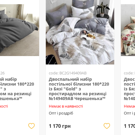
126
code: BC2G149409AB
code:
й набір
Двоспальний набір
Двос
білизни 180*220
постільної білизни 180*220
пост
" з
із Бязі "Gold" з
із Бя
ом на резинці
простирадлом на резинці
прос
решенька™
№149409AB Черешенька™
№140
ості
Немає в наявності
Немає
Опт і роздріб
Опт і
1 170 грн
1 17