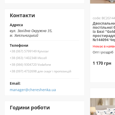
Контакти
code: BC2G14
Двоспальни
Адреса
постільної 
вул. Західна Окружна 35,
із Бязі "Gold
м. Хмельницький
простирадл
№144094 Ч
Телефони
Немає в наявн
+38 (067) 5799149 Kyivstar
Опт і роздріб
+38 (063) 1402348 lifecell
1 170 грн
+38 (066) 9304720 Vodafone
+38 (097) 4732698 для скарг і пропозицій
Email:
manager@chereshenka.ua
Години роботи