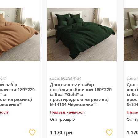
1041
code: BC2G14134
code:
й набір
Двоспальний набір
Двос
білизни 180*220
постільної білизни 180*220
пост
" з
із Бязі "Gold" з
із Бя
ом на резинці
простирадлом на резинці
прос
ерешенка™
№14134 Черешенка™
№144
ості
Немає в наявності
Немає
Опт і роздріб
Опт і
1 170 грн
1 17