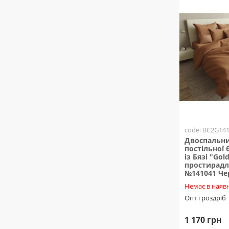
code: BC2G14
Двоспальни
постільної 
із Бязі "Gold
простирадл
№141041 Ч
Немає в наявн
Опт і роздріб
1 170 грн