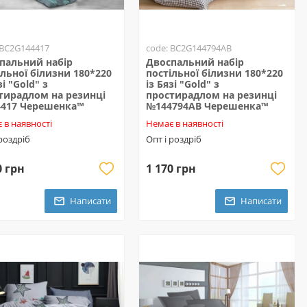
 BC2G144417
code: BC2G144794AB
пальний набір
Двоспальний набір
ільної білизни 180*220
постільної білизни 180*220
зі "Gold" з
із Бязі "Gold" з
тирадлом на резинці
простирадлом на резинці
417 Черешенка™
№144794AB Черешенка™
 в наявності
Немає в наявності
 роздріб
Опт і роздріб
0 грн
1 170 грн
Написати
Написати