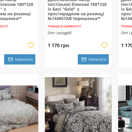
білизни 180*220
постільної білизни 180*220
пост
" з
із Бязі "Gold" з
із Бя
ом на резинці
простирадлом на резинці
прос
ерешенка™
№144857AB Черешенка™
№144
ості
Немає в наявності
Немає
Опт і роздріб
Опт і
1 170 грн
1 17
Написати
Написати