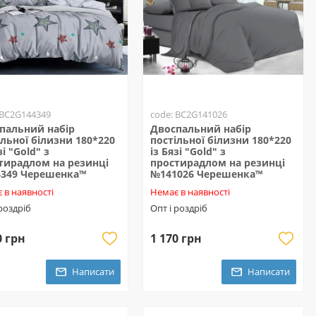
 BC2G144349
code: BC2G141026
пальний набір
Двоспальний набір
ільної білизни 180*220
постільної білизни 180*220
зі "Gold" з
із Бязі "Gold" з
тирадлом на резинці
простирадлом на резинці
349 Черешенка™
№141026 Черешенка™
 в наявності
Немає в наявності
 роздріб
Опт і роздріб
0 грн
1 170 грн
Написати
Написати