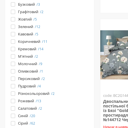
Бузковий
3
Графітовий
2
Жовтий
5
Зелений
12
Кавовий
5
Коричневий
11
Кремовий
14
М'ятний
2
Молочний
9
Оливковий
1
Персиковий
2
Пудровий
4
Різнокольоровий
2
code: BC2G14
Рожевий
13
Двоспальни
постільної 
Салатовий
2
із Бязі "Gold
простирадл
Синій
20
№144712 Ч
Сірий
62
Немає в наявн