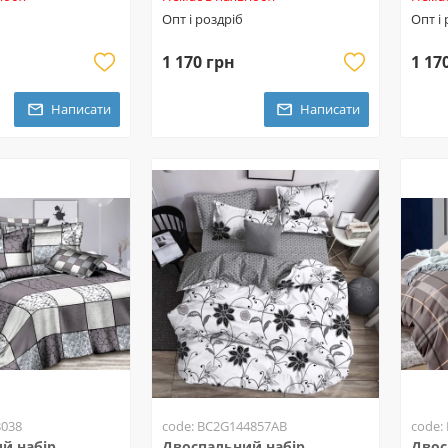
Опт і роздріб
Опт і
1 170 грн
1 17
Написати
Написати
3038
code: BC2G144857AB
code:
й набір
Двоспальний набір
Двос