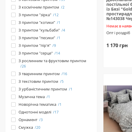
постільної 
З космічним принтом
2
із Бязі "Gold
простирадл
З принтом "зірка"
12
№143038 Ч
З принтом "котики"
1
Немає в наявн
З принтом "кульбаби"
4
Опт і роздріб
З принтом "песики"
1
1 170 грн
З принтом "пір'я"
9
З принтом "серце"
14
З рослинним та фруктовим принтом
26
З тваринним принтом
16
З текстовим принтом
5
З урбаністичним принтом
1
Музична тема
1
Новорічна тематика
1
Однотонні моделі
17
Орнамент
3
Смужка
20