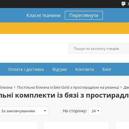
3
Класні тканини
Переглянути
Оплата і доставка
Відгуки
Контакти
Блог
білизна
Постільна білизна із Бязі Gold з простирадлом на резинці
Дв
ьні комплекти із бязі з простирадл
На сторінку: