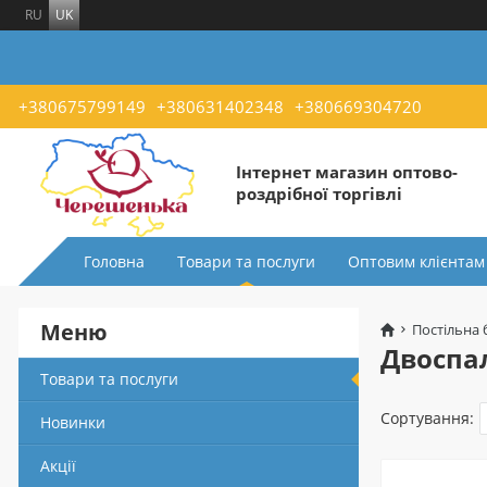
RU
UK
+380675799149
+380631402348
+380669304720
Інтернет магазин оптово-
роздрібної торгівлі
Головна
Товари та послуги
Оптовим клієнтам
Меню
Постільна 
Двоспал
Товари та послуги
Сортування:
Новинки
Акції