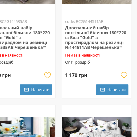
 BC2G144535AB
code: BC2G144511AB
пальний набір
Двоспальний набір
ільної білизни 180*220
постільної білизни 180*220
зі "Gold" з
із Бязі "Gold" з
тирадлом на резинці
простирадлом на резинці
535AB Черешенька™
№144511AB Черешенька™
 в наявності
Немає в наявності
 роздріб
Опт і роздріб
0 грн
1 170 грн
Написати
Написати