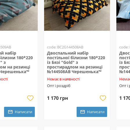
4509AB
code: BC2G144508AB
code:
й набір
Двоспальний набір
Двос
білизни 180*220
постільної білизни 180*220
пост
" з
із Бязі "Gold" з
із Бя
ом на резинці
простирадлом на резинці
прос
 Черешенька™
№144508AB Черешенька™
№144
ості
Немає в наявності
Немає
Опт і роздріб
Опт і
1 170 грн
1 17
Написати
Написати