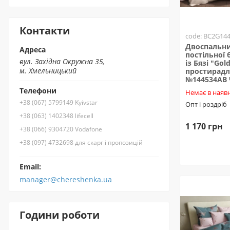
Контакти
code: BC2G14
Двоспальни
Адреса
постільної 
вул. Західна Окружна 35,
із Бязі "Gold
м. Хмельницький
простирадл
№144534AB
Телефони
Немає в наявн
+38 (067) 5799149 Kyivstar
Опт і роздріб
+38 (063) 1402348 lifecell
1 170 грн
+38 (066) 9304720 Vodafone
+38 (097) 4732698 для скарг і пропозицій
Email:
manager@chereshenka.ua
Години роботи