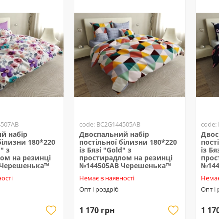
4507AB
code: BC2G144505AB
code:
й набір
Двоспальний набір
Двос
білизни 180*220
постільної білизни 180*220
пост
" з
із Бязі "Gold" з
із Бя
ом на резинці
простирадлом на резинці
прос
 Черешенька™
№144505AB Черешенька™
№144
ості
Немає в наявності
Немає
Опт і роздріб
Опт і
1 170 грн
1 17