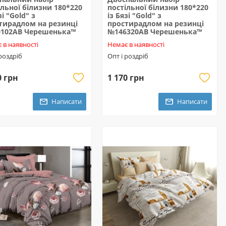
ільної білизни 180*220
постільної білизни 180*220
зі "Gold" з
із Бязі "Gold" з
тирадлом на резинці
простирадлом на резинці
102AB Черешенька™
№146320AB Черешенька™
 в наявності
Немає в наявності
 роздріб
Опт і роздріб
0 грн
1 170 грн
Написати
Написати