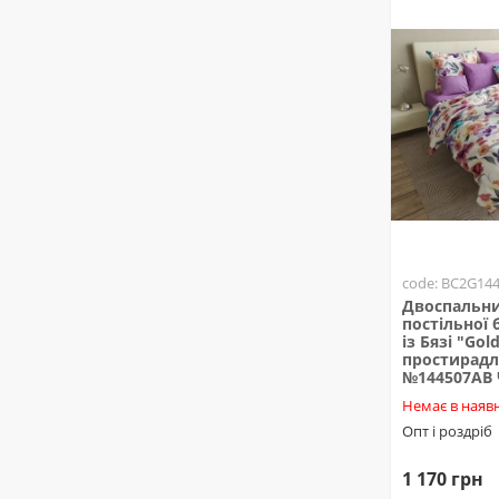
code: BC2G14
Двоспальни
постільної 
із Бязі "Gold
простирадл
№144507AB
Немає в наявн
Опт і роздріб
1 170 грн