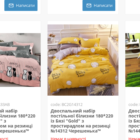
Написати
Написати
333AB
code: BC2G14312
code:
й набір
Двоспальний набір
Двос
білизни 180*220
постільної білизни 180*220
пост
" з
із Бязі "Gold" з
із Бя
ом на резинці
простирадлом на резинці
прос
Черешенька™
№14312 Черешенька™
№144
ості
Немає в наявності
Немає