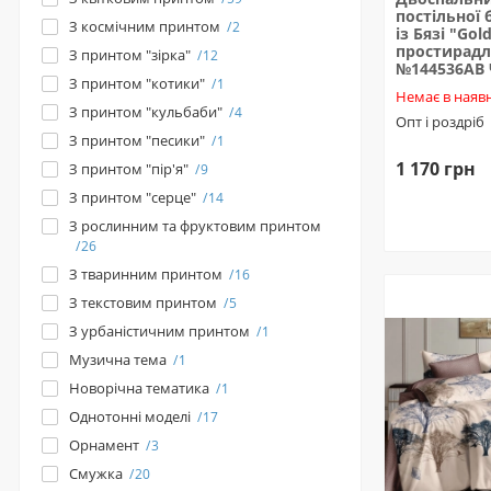
постільної 
З космічним принтом
2
із Бязі "Gold
простирадл
З принтом "зірка"
12
№144536AB
З принтом "котики"
1
Немає в наявн
З принтом "кульбаби"
4
Опт і роздріб
З принтом "песики"
1
1 170 грн
З принтом "пір'я"
9
З принтом "серце"
14
З рослинним та фруктовим принтом
26
З тваринним принтом
16
З текстовим принтом
5
З урбаністичним принтом
1
Музична тема
1
Новорічна тематика
1
Однотонні моделі
17
Орнамент
3
Смужка
20