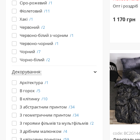
Сіро-рожевий
1
Опт і роздріб
Фіолетовий
11
1 170 грн
Хакі
1
Червоний
2
Червоно-білий з чорним
1
Червоно-чорний
1
Чорний
7
Чорно-білий
2
Декорування:
Архітектура
1
В горох
5
В клітинку
10
З абстрактним принтом
34
З геометричним принтом
34
З героями фільмів та мультфільмів
2
З дрібним малюнком
4
code: BC2G14
З квітковим принтом
Двоспальни
59