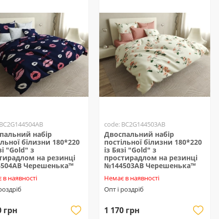
 BC2G144504AB
code: BC2G144503AB
пальний набір
Двоспальний набір
ільної білизни 180*220
постільної білизни 180*220
зі "Gold" з
із Бязі "Gold" з
тирадлом на резинці
простирадлом на резинці
504AB Черешенька™
№144503AB Черешенька™
 в наявності
Немає в наявності
 роздріб
Опт і роздріб
0 грн
1 170 грн