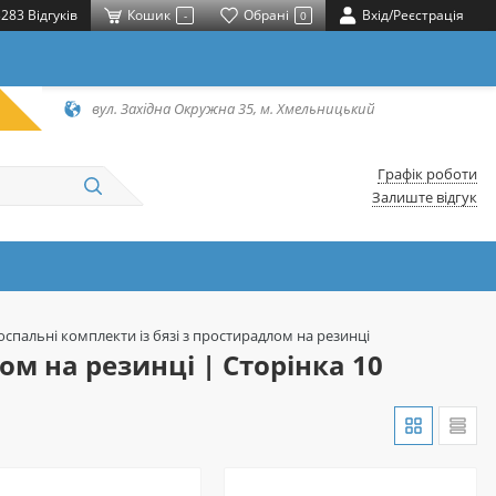
283 Відгуків
Кошик
Обрані
Вхід/Реєстрація
-
0
вул. Західна Окружна 35, м. Хмельницький
Графік роботи
Залиште відгук
оспальні комплекти із бязі з простирадлом на резинці
ом на резинці | Сторінка 10