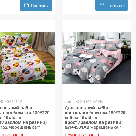
Написати
Написати
 BC2G144152
code: BC2G144531AB
пальний набір
Двоспальний набір
ільної білизни 180*220
постільної білизни 180*220
зі "Gold" з
із Бязі "Gold" з
тирадлом на резинці
простирадлом на резинці
152 Черешенька™
№144531AB Черешенька™
 в наявності
Немає в наявності