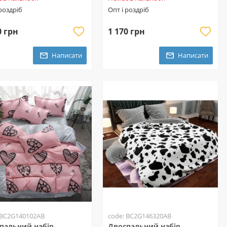
 роздріб
Опт і роздріб
0 грн
1 170 грн
Написати
Написати
 BC2G140102AB
code: BC2G146320AB
пальний набір
Двоспальний набір