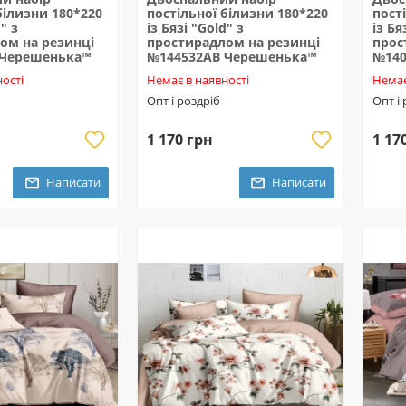
білизни 180*220
постільної білизни 180*220
пост
" з
із Бязі "Gold" з
із Бя
ом на резинці
простирадлом на резинці
прос
 Черешенька™
№144532AB Черешенька™
№140
ості
Немає в наявності
Немає
Опт і роздріб
Опт і
1 170 грн
1 17
Написати
Написати