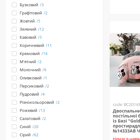
Бузковий
3
Графітовий
2
Жовтий
5
Зелений
12
Кавовий
5
Коричневий
11
Кремовий
14
М'ятний
2
Молочний
9
Оливковий
1
Персиковий
2
Пудровий
4
Різнокольоровий
2
code: BC2G14
Рожевий
13
Двоспальни
постільної 
Салатовий
2
із Бязі "Gold
простирадл
Синій
20
№14333AB 
Сірий
62
Немає в наявн