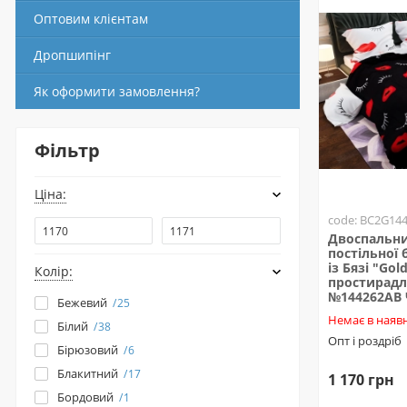
Оптовим клієнтам
Дропшипінг
Як оформити замовлення?
Фільтр
Ціна:
code: BC2G14
Двоспальни
постільної 
із Бязі "Gold
Колір:
простирадл
№144262AB
Бежевий
25
Немає в наявн
Білий
38
Опт і роздріб
Бірюзовий
6
Блакитний
17
1 170 грн
Бордовий
1