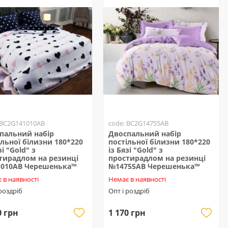
 BC2G141010AB
code: BC2G14755AB
пальний набір
Двоспальний набір
ільної білизни 180*220
постільної білизни 180*220
зі "Gold" з
із Бязі "Gold" з
тирадлом на резинці
простирадлом на резинці
010AB Черешенька™
№14755AB Черешенька™
 в наявності
Немає в наявності
 роздріб
Опт і роздріб
0 грн
1 170 грн