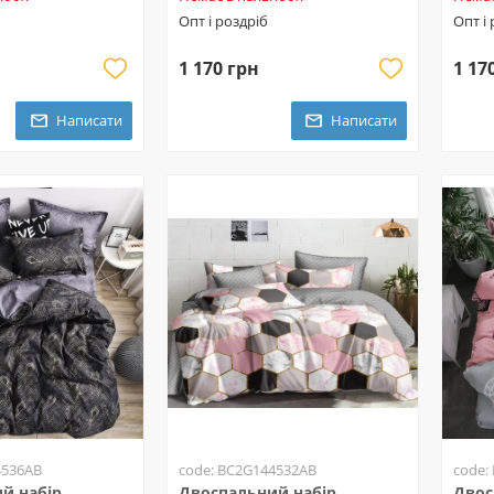
Опт і роздріб
Опт і
1 170 грн
1 17
Написати
Написати
4536AB
code: BC2G144532AB
code:
й набір
Двоспальний набір
Двос