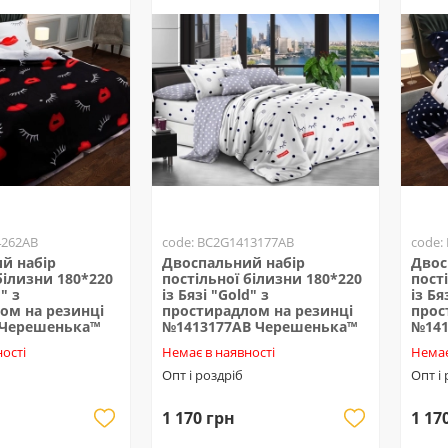
4262AB
code: BC2G1413177AB
code:
й набір
Двоспальний набір
Двос
білизни 180*220
постільної білизни 180*220
пост
" з
із Бязі "Gold" з
із Бя
ом на резинці
простирадлом на резинці
прос
 Черешенька™
№1413177AB Черешенька™
№141
ості
Немає в наявності
Немає
Опт і роздріб
Опт і
1 170 грн
1 17