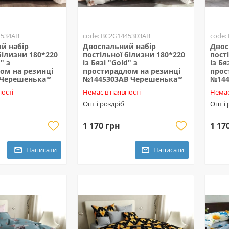
4534AB
code: BC2G1445303AB
code:
й набір
Двоспальний набір
Двос
білизни 180*220
постільної білизни 180*220
пост
" з
із Бязі "Gold" з
із Бя
ом на резинці
простирадлом на резинці
прос
 Черешенька™
№1445303AB Черешенька™
№144
ості
Немає в наявності
Немає
Опт і роздріб
Опт і
1 170 грн
1 17
Написати
Написати