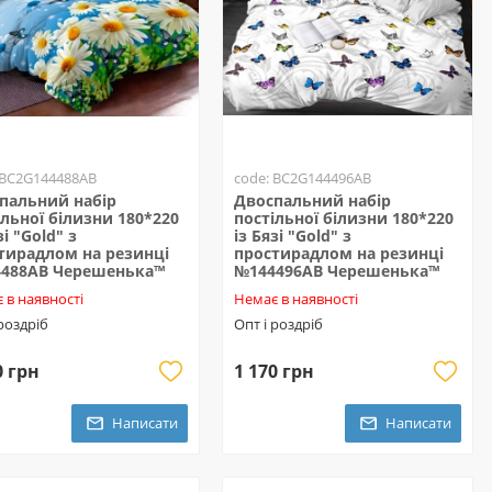
 BC2G144488AB
code: BC2G144496AB
пальний набір
Двоспальний набір
ільної білизни 180*220
постільної білизни 180*220
зі "Gold" з
із Бязі "Gold" з
тирадлом на резинці
простирадлом на резинці
488AB Черешенька™
№144496AB Черешенька™
 в наявності
Немає в наявності
 роздріб
Опт і роздріб
0 грн
1 170 грн
Написати
Написати