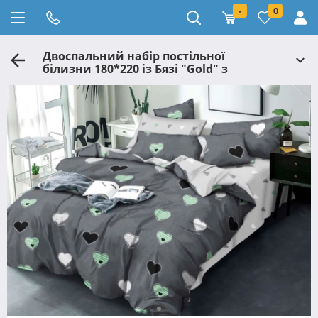
-
0
Двоспальний набір постільної
білизни 180*220 із Бязі "Gold" з
простирадлом на резинці №143057AB
Черешенка™