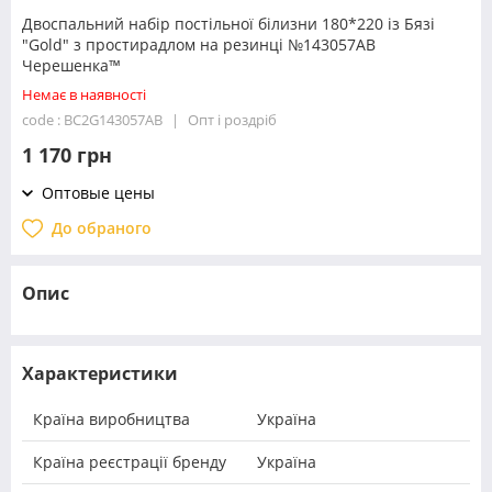
Двоспальний набір постільної білизни 180*220 із Бязі
"Gold" з простирадлом на резинці №143057AB
Черешенка™
Немає в наявності
code : BC2G143057AB
Опт і роздріб
1 170 грн
Оптовые цены
До обраного
Опис
Характеристики
Країна виробництва
Україна
Країна реєстрації бренду
Україна