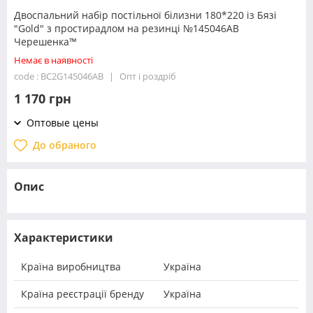
Двоспальний набір постільної білизни 180*220 із Бязі
"Gold" з простирадлом на резинці №145046AB
Черешенка™
Немає в наявності
code : BC2G145046AB
Опт і роздріб
1 170 грн
Оптовые цены
До обраного
Опис
Характеристики
Країна виробництва
Україна
Країна реєстрації бренду
Україна