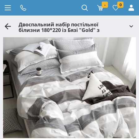
-
0
Двоспальний набір постільної
білизни 180*220 із Бязі "Gold" з
простирадлом на резинці №145046AB
Черешенка™