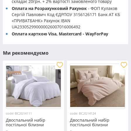
складає 20грн. + 2% вартості замовленого товару
Оплата на Розрахунковий Рахунок
- ФОП Кулаков
Сергій Павлович Код ЄДРПОУ 3156126171 Банк АТ КБ
«ПРИВАТБАНК» Рахунок IBAN
UA233052990000026007016006492
Оплата карткою Visa, Mastercard - WayForPay
Ми рекомендуємо
code: BC2G14111
code: BC2G14124
Двоспальний набір
Двоспальний набір
постільної білизни
постільної білизни
180*220 із Бязі "Gold" з
180*220 із Бязі "Gold" з