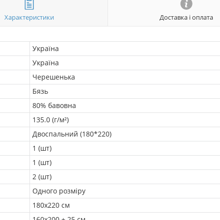
Характеристики
Доставка і оплата
Україна
Україна
Черешенька
Бязь
80% бавовна
135.0 (г/м²)
Двоспальний (180*220)
1 (шт)
1 (шт)
2 (шт)
Одного розміру
180х220 см
160х200 + 25 см