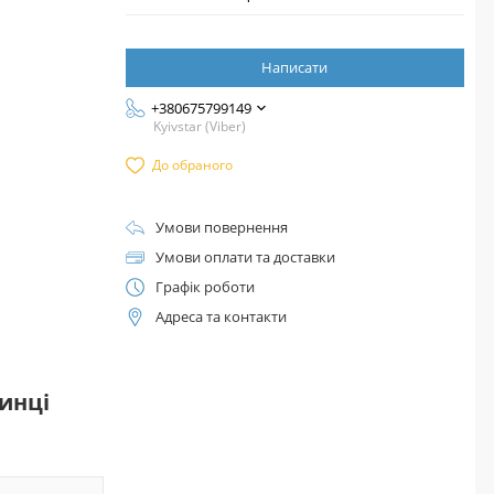
Написати
+380675799149
Kyivstar (Viber)
До обраного
Умови повернення
Умови оплати та доставки
Графік роботи
Адреса та контакти
зинці