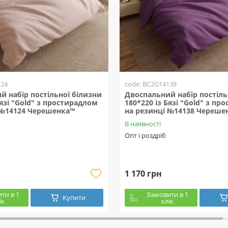
124
code: BC2G14138
й набір постільної білизни
Двоспальний набір постіль
Бязі "Gold" з простирадлом
180*220 із Бязі "Gold" з п
 №14124 Черешенка™
на резинці №14138 Череше
В наявності
Опт і роздріб
1 170 грн
ти в 1
Замовити в 1
Купити
ік
клік