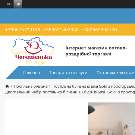
RU
UK
+380675799149
+380631402348
+380669304720
Інтернет магазин оптово-
роздрібної торгівлі
Головна
Товари та послуги
Оптовим клієнтам
Постільна білизна
Постільна білизна із Бязі Gold з простирадл
Двоспальний набір постільної білизни 180*220 із Бязі "Gold" з пр