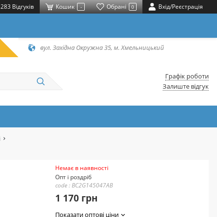
283 Відгуків
Кошик
Обрані
Вхід/Реєстрація
-
0
вул. Західна Окружна 35, м. Хмельницький
Графік роботи
Залиште відгук
і
Немає в наявності
Опт і роздріб
code : BC2G145047AB
1 170 грн
Показати оптові ціни