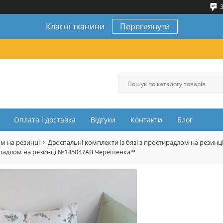
3
Класні тканини
Переглянути
Оплата і доставка
Відгуки
Контакти
Блог
ом на резинці
Двоспальні комплекти із бязі з простирадлом на резинц
остирадлом на резинці №145047AB Черешенка™