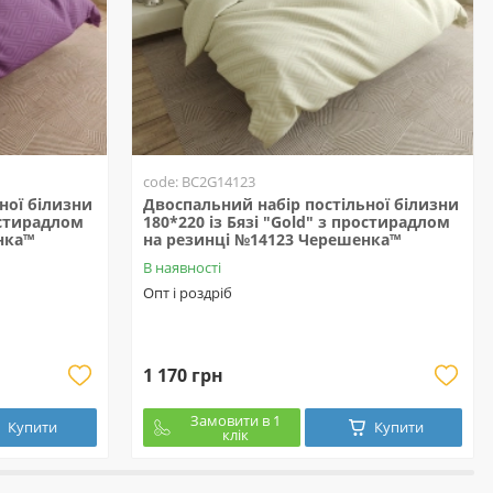
code: BC2G14123
ної білизни
Двоспальний набір постільної білизни
ростирадлом
180*220 із Бязі "Gold" з простирадлом
нка™
на резинці №14123 Черешенка™
В наявності
Опт і роздріб
1 170 грн
Замовити в 1
Купити
Купити
клік