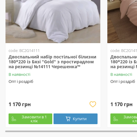
code: BC2G14111
code: BC2G14
Двоспальний набір постільної білизни
Двоспальни
180*220 із Бязі "Gold" з простирадлом
180*220 із 
на резинці №14111 Черешенка™
на резинці
В наявності
В наявності
Опт і роздріб
Опт і роздріб
1 170 грн
1 170 грн
Замовити в 1
Замови
Купити
клік
кл