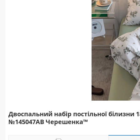
Двоспальний набір постільної білизни 18
№145047AB Черешенка™