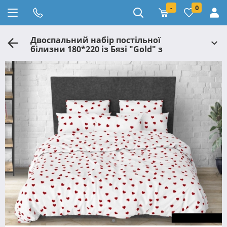
-
0
Двоспальний набір постільної
білизни 180*220 із Бязі "Gold" з
простирадлом на резинці №145139
Черешенка™