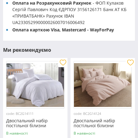
Оплата на Розрахунковий Рахунок
- ФОП Кулаков
Сергій Павлович Код ЄДРПОУ 3156126171 Банк АТ КБ
«ПРИВАТБАНК» Рахунок IBAN
UA233052990000026007016006492
Оплата карткою Visa, Mastercard - WayForPay
Ми рекомендуємо
code: BC2G14111
code: BC2G14124
Двоспальний набір
Двоспальний набір
постільної білизни
постільної білизни
180*220 із Бязі "Gold" з
180*220 із Бязі "Gold" з
В наявності
В наявності
простирадлом на резинці
простирадлом на резинці