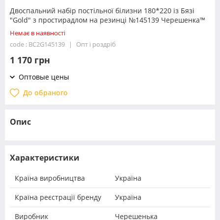
Двоспальний набір постільної білизни 180*220 із Бязі
"Gold" з простирадлом на резинці №145139 Черешенка™
Немає в наявності
code : BC2G145139
Опт і роздріб
1 170 грн
Оптовые цены
До обраного
Опис
Характеристики
Країна виробництва
Україна
Країна реєстрації бренду
Україна
Виробник
Черешенька