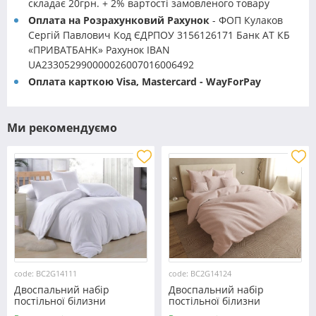
складає 20грн. + 2% вартості замовленого товару
Оплата на Розрахунковий Рахунок
- ФОП Кулаков
Сергій Павлович Код ЄДРПОУ 3156126171 Банк АТ КБ
«ПРИВАТБАНК» Рахунок IBAN
UA233052990000026007016006492
Оплата карткою Visa, Mastercard - WayForPay
Ми рекомендуємо
code: BC2G14111
code: BC2G14124
Двоспальний набір
Двоспальний набір
постільної білизни
постільної білизни
180*220 із Бязі "Gold" з
180*220 із Бязі "Gold" з