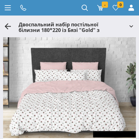
-
0
Двоспальний набір постільної
білизни 180*220 із Бязі "Gold" з
простирадлом на резинці №145148AB
Черешенка™