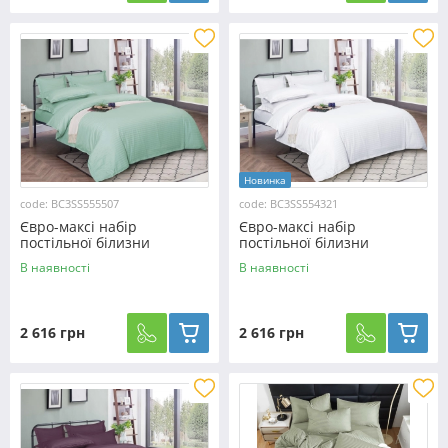
Новинка
code: BC3SS555507
code: BC3SS554321
Євро-максі набір
Євро-максі набір
постільної білизни
постільної білизни
200*220 з Страйп Сатину з
200*220 з Страйп Сатину з
В наявності
В наявності
простирадлом на резинці
простирадлом на резинці
№555507
№554321
2 616 грн
2 616 грн