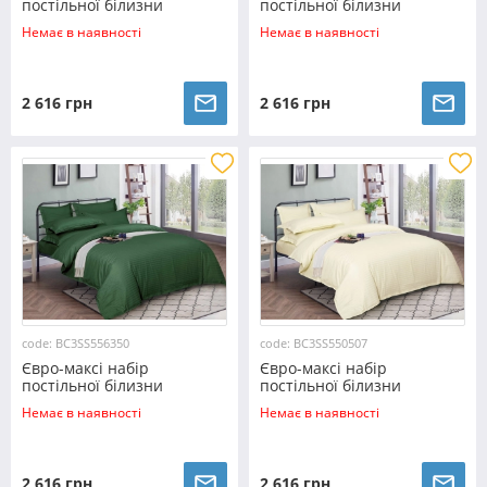
постільної білизни
постільної білизни
200*220 з Страйп Сатину з
200*220 з Страйп Сатину з
Немає в наявності
Немає в наявності
простирадлом на резинці
простирадлом на резинці
№554111
№554220
2 616 грн
2 616 грн
code: BC3SS556350
code: BC3SS550507
Євро-максі набір
Євро-максі набір
постільної білизни
постільної білизни
200*220 з Страйп Сатину з
200*220 з Страйп Сатину з
Немає в наявності
Немає в наявності
простирадлом на резинці
простирадлом на резинці
№556350
№550507
2 616 грн
2 616 грн