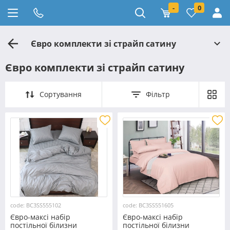
-
0
Євро комплекти зі страйп сатину
Євро комплекти зі страйп сатину
Сортування
Фільтр
code: BC3SS555102
code: BC3SS551605
Євро-максі набір
Євро-максі набір
постільної білизни
постільної білизни