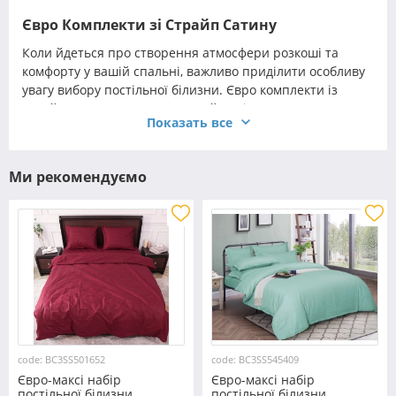
Євро Комплекти зі Страйп Сатину
Коли йдеться про створення атмосфери розкоші та
комфорту у вашій спальні, важливо приділити особливу
увагу вибору постільної білизни. Євро комплекти із
страйп сатину — це вишуканий варіант для тих, хто
Показать все
цінує якість і естетику. Цей матеріал відрізняється своєю
гладкістю, міцністю та елегантним блиском, що робить
його ідеальним для використання у спальних кімнатах
Ми рекомендуємо
преміум-класу.
Обираючи
постільна білизна з страйп сатину
євро
розмір, ви отримуєте не тільки приємні тактильні
відчуття, але й довговічність у користуванні. Завдяки
своїм унікальним властивостям, євро постіль з страйп
сатину додає інтер'єру нотку розкоші та стилю.
code: BC3SS501652
code: BC3SS545409
Євро-максі набір
Євро-максі набір
постільної білизни
постільної білизни