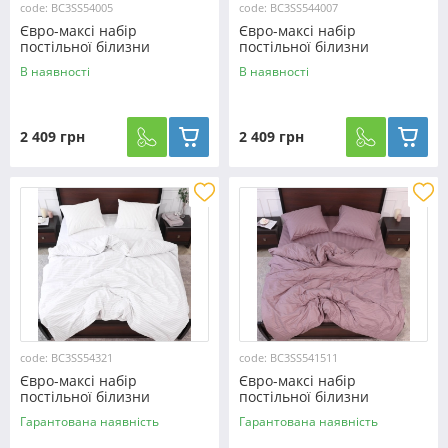
code: BC3SS54005
code: BC3SS544007
Євро-максі набір
Євро-максі набір
постільної білизни
постільної білизни
200*220 зі Страйп Сатину
200*220 з Страйп Сатину
В наявності
В наявності
№54005
№544007
2 409 грн
2 409 грн
code: BC3SS54321
code: BC3SS541511
Євро-максі набір
Євро-максі набір
постільної білизни
постільної білизни
200*220 з Страйп Сатину
200*220 з Страйп Сатину
Гарантована наявність
Гарантована наявність
№54321
№541511