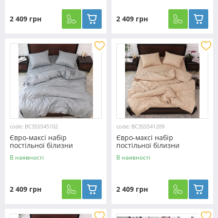
2 409 грн
2 409 грн
code: BC3SS545102
code: BC3SS541209
Євро-максі набір
Євро-максі набір
постільної білизни
постільної білизни
200*220 з Страйп Сатину
200*220 з Страйп Сатину
В наявності
В наявності
№545102
№541209
2 409 грн
2 409 грн