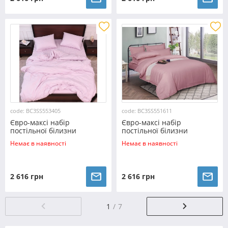
code: BC3SS553405
code: BC3SS551611
Євро-максі набір
Євро-максі набір
постільної білизни
постільної білизни
200*220 з Страйп Сатину з
200*220 з Страйп Сатину з
Немає в наявності
Немає в наявності
простирадлом на резинці
простирадлом на резинці
№553405
№551611
2 616 грн
2 616 грн
1
7