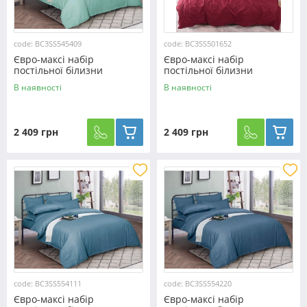
code: BC3SS545409
code: BC3SS501652
Євро-максі набір
Євро-максі набір
постільної білизни
постільної білизни
200*220 зі Страйп Сатину
200*220 зі Страйп Сатину
В наявності
В наявності
№545409 KRISPOL™
№501652 Черешенка™
2 409 грн
2 409 грн
code: BC3SS554111
code: BC3SS554220
Євро-максі набір
Євро-максі набір