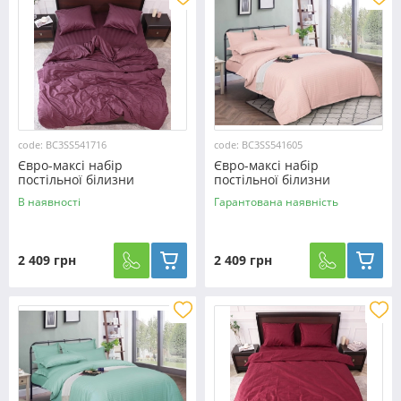
code: BC3SS541716
code: BC3SS541605
Євро-максі набір
Євро-максі набір
постільної білизни
постільної білизни
200*220 з Страйп Сатину
200*220 зі Страйп Сатину
В наявності
Гарантована наявність
№541716
№541605 KRISPOL™
2 409 грн
2 409 грн