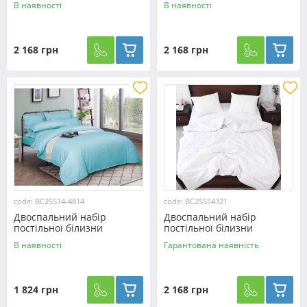
В наявності
В наявності
№54020
№54005
2 168 грн
2 168 грн
code: BC2SS14-4814
code: BC2SS54321
Двоспальний набір
Двоспальний набір
постільної білизни
постільної білизни
180*220 зі Страйп Сатину
180*220 з Страйп Сатину
В наявності
Гарантована наявність
№14-4814 Черешенка™
№54321
1 824 грн
2 168 грн