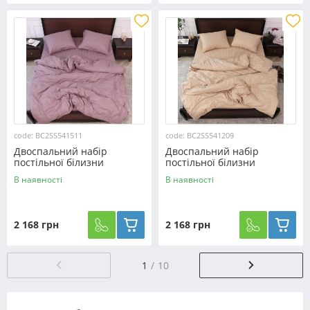
code: BC2SS541511
code: BC2SS541209
Двоспальний набір
Двоспальний набір
постільної білизни
постільної білизни
180*220 з Страйп Сатину
180*220 з Страйп Сатину
В наявності
В наявності
№541511
№541209
2 168 грн
2 168 грн
1
10