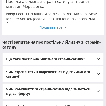
Постільна білизна з страйп-сатину в інтернет-
магазині Черешенка
Вибір постільної білизни завжди пов'язаний з пошуком
балансу між комфортом, практичністю та красою. Для
багатьох покупців саме страйп-сатин постіль стає
Показать все
оптимальним рішенням, адже вона не лише тішить око
витонченим блиском тканини, але й витримує роки
активної експлуатації. На відміну від звичайних
Часті запитання про постільну білизну зі страйп-
бавовняних полотен, страйп-сатин створюється за
сатину
технологією сатинового переплетення, де нитки
лягають особливо щільно. Це робить матеріал міцним,
шовковистим і стійким до прання, а характерний
Що таке постільна білизна зі страйп-сатину?
візерунок смуг створює ефект легкого переливу.
Коли ви обираєте постільну білизну страйп-сатин, ви
Чим страйп-сатин відрізняється від звичайного
отримуєте не просто текстиль для сну, а елемент
сатину?
інтер'єру, здатний змінити атмосферу спальні. Така
білизна виглядає розкішно, ніби з готелю високого класу,
Чим комплекти зі страйп-сатину відрізняються
але при цьому залишається зручною та легкою у
від ранфорсу?
догляді. Вона підходить як для щоденного використання
вдома, так і для готелів, хостелів та подарункових
наборів.