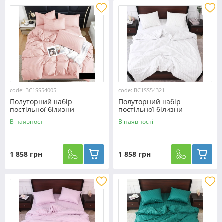
code: BC1SS54005
code: BC1SS54321
Полуторний набір
Полуторний набір
постільної білизни
постільної білизни
150*220 зі Страйп Сатину
150*220 з Страйп Сатину
В наявності
В наявності
№54005
№54321
1 858 грн
1 858 грн