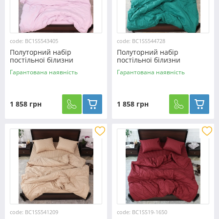
code: BC1SS543405
code: BC1SS544728
Полуторний набір
Полуторний набір
постільної білизни
постільної білизни
150*220 з Страйп Сатину
150*220 з Страйп Сатину
Гарантована наявність
Гарантована наявність
№543405
№544728
1 858 грн
1 858 грн
code: BC1SS541209
code: BC1SS19-1650