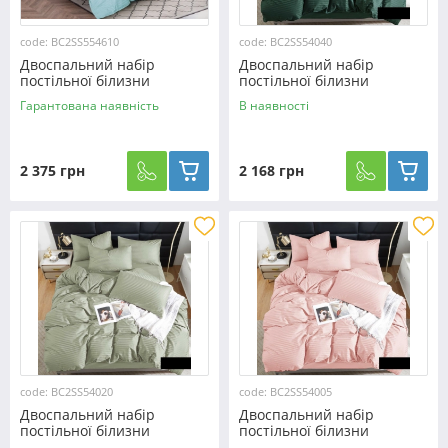
code: BC2SS554610
code: BC2SS54040
Двоспальний набір
Двоспальний набір
постільної білизни
постільної білизни
180*220 з Страйп Сатину з
180*220 з Страйп Сатину
Гарантована наявність
В наявності
простирадлом на резинці
№54040
№554610
2 375 грн
2 168 грн
code: BC2SS54020
code: BC2SS54005
Двоспальний набір
Двоспальний набір
постільної білизни
постільної білизни
180*220 зі Страйп Сатину
180*220 зі Страйп Сатину