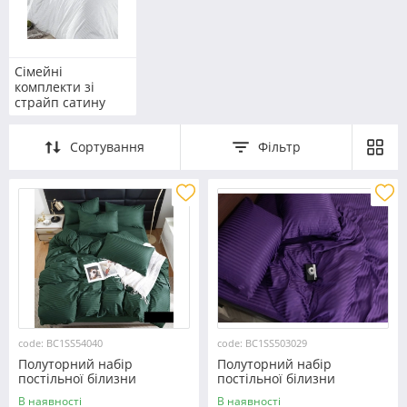
Сімейні
комплекти зі
страйп сатину
Сортування
Фільтр
code: BC1SS54040
code: BC1SS503029
Полуторний набір
Полуторний набір
постільної білизни
постільної білизни
150*220 з Страйп Сатину
150*220 зі Страйп Сатину
В наявності
В наявності