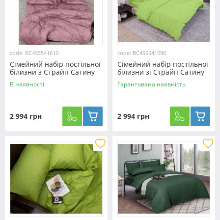
code: BC4SS541610
code: BC4SS541090
Сімейний набір постільної
Сімейний набір постільної
білизни з Страйп Сатину
білизни зі Страйп Сатину
№541610
№541090 KRISPOL™
В наявності
Гарантована наявність
2 994 грн
2 994 грн