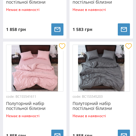
постільної білизни
постільної білизни
150*220 зі Страйп Сатину
150*220 зі Страйп Сатину
Немає в наявності
Немає в наявності
№54009
№14-4814 Черешенка™
1 858 грн
1 583 грн
code: BC1SS541611
code: BC1SS545203
Полуторний набір
Полуторний набір
постільної білизни
постільної білизни
150*220 з Страйп Сатину
150*220 з Страйп Сатину
Немає в наявності
Немає в наявності
№541611
№545203
1 858 грн
1 858 грн