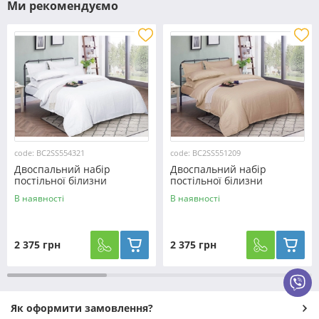
Ми рекомендуємо
code: BC2SS554321
code: BC2SS551209
Двоспальний набір
Двоспальний набір
постільної білизни
постільної білизни
180*220 з Страйп Сатину з
180*220 з Страйп Сатину з
В наявності
В наявності
простирадлом на резинці
простирадлом на резинці
№554321
№551209
2 375 грн
2 375 грн
Як оформити замовлення?