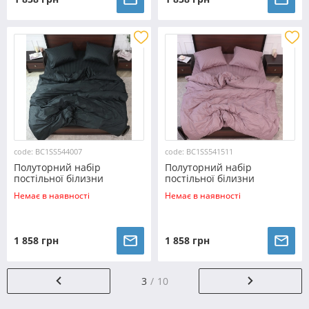
code: BC1SS544007
code: BC1SS541511
Полуторний набір
Полуторний набір
постільної білизни
постільної білизни
150*220 з Страйп Сатину
150*220 з Страйп Сатину
Немає в наявності
Немає в наявності
№544007
№541511
1 858 грн
1 858 грн
3
10