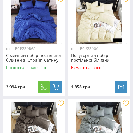
code: BC4SS544030
code: BC1SS54001
Сімейний набір постільної
Полуторний набір
білизни зі Страйп Сатину
постільної білизни
№544030 KRISPOL™
150*220 з Страйп Сатину
Гарантована наявність
Немає в наявності
№54001
2 994 грн
1 858 грн