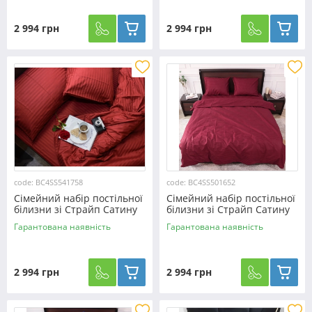
2 994 грн
2 994 грн
code: BC4SS541758
code: BC4SS501652
Сімейний набір постільної
Сімейний набір постільної
білизни зі Страйп Сатину
білизни зі Страйп Сатину
№541758 KRISPOL™
№501652 Черешенка™
Гарантована наявність
Гарантована наявність
2 994 грн
2 994 грн