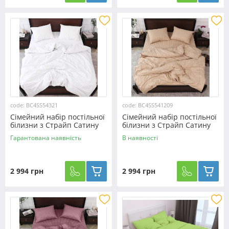
code: BC4SS54321
code: BC4SS541209
Сімейний набір постільної
Сімейний набір постільної
білизни з Страйп Сатину
білизни з Страйп Сатину
№54321
№541209
Гарантована наявність
В наявності
2 994 грн
2 994 грн