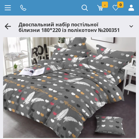
-
0
Двоспальний набір постільної
білизни 180*220 із полікотону №200351
Черешенька™