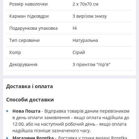
Розмір наволочки
2 х 70х70 см
Карман підковдри
З вирізом знизу
Подарункова упаковка
Ні
Тип сировини
Натуральна
Колір
Сірий
Декорування
З принтом "пір'я"
Доставка і оплата
Способи доставки
Нова Пошта
- Відправка товарів даним перевізником
в день оплати замовлення - якщо оплата надійшла до
12:00, або на наступний робочий день - якщо оплата
надійшла пізніше зазначеного часу.
Магазини Rozetka
- Доставка у точки видачі Rozetka