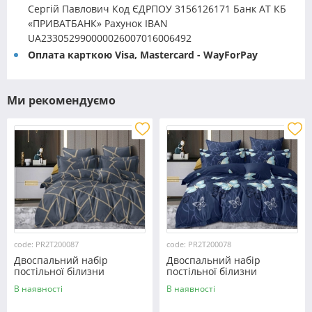
Сергій Павлович Код ЄДРПОУ 3156126171 Банк АТ КБ
«ПРИВАТБАНК» Рахунок IBAN
UA233052990000026007016006492
Оплата карткою Visa, Mastercard - WayForPay
Ми рекомендуємо
code: PR2T200087
code: PR2T200078
Двоспальний набір
Двоспальний набір
постільної білизни
постільної білизни
180*220 із полікотону
180*220 із полікотону
В наявності
В наявності
№200087 Черешенька™
№200078 Черешенька™