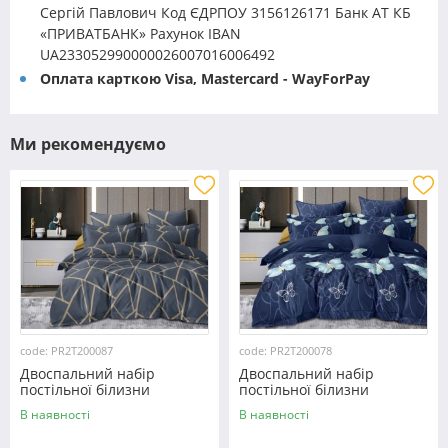
Сергій Павлович Код ЄДРПОУ 3156126171 Банк АТ КБ
«ПРИВАТБАНК» Рахунок IBAN
UA233052990000026007016006492
Оплата карткою Visa, Mastercard - WayForPay
Ми рекомендуємо
code: PR2T200087
code: PR2T200078
Двоспальний набір
Двоспальний набір
постільної білизни
постільної білизни
180*220 із полікотону
180*220 із полікотону
В наявності
В наявності
№200087 Черешенька™
№200078 Черешенька™