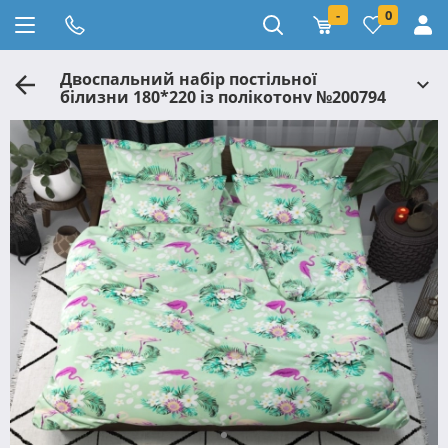
-
0
Двоспальний набір постільної
білизни 180*220 із полікотону №200794
Черешенька™