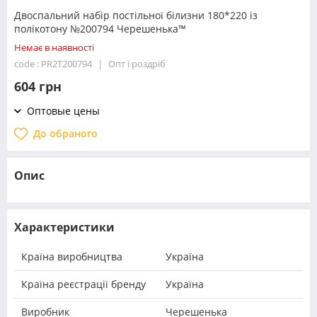
Двоспальний набір постільної білизни 180*220 із
полікотону №200794 Черешенька™
Немає в наявності
code : PR2T200794
Опт і роздріб
604 грн
Оптовые цены
До обраного
Опис
Характеристики
Країна виробництва
Україна
Країна реєстрації бренду
Україна
Виробник
Черешенька