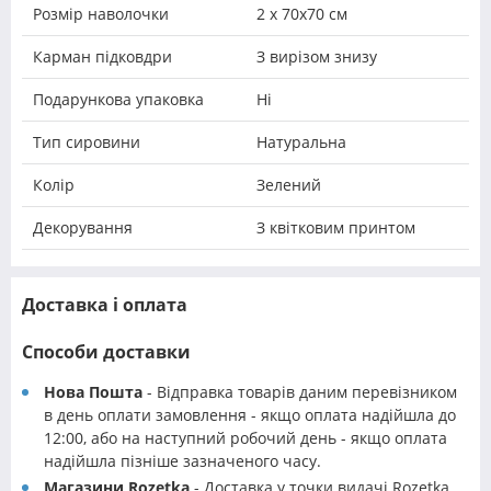
Розмір наволочки
2 х 70х70 см
Карман підковдри
З вирізом знизу
Подарункова упаковка
Ні
Тип сировини
Натуральна
Колір
Зелений
Декорування
З квітковим принтом
Доставка і оплата
Способи доставки
Нова Пошта
- Відправка товарів даним перевізником
в день оплати замовлення - якщо оплата надійшла до
12:00, або на наступний робочий день - якщо оплата
надійшла пізніше зазначеного часу.
Магазини Rozetka
- Доставка у точки видачі Rozetka