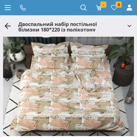
-
0
Двоспальний набір постільної
білизни 180*220 із полікотону
№2010056 Черешенька™