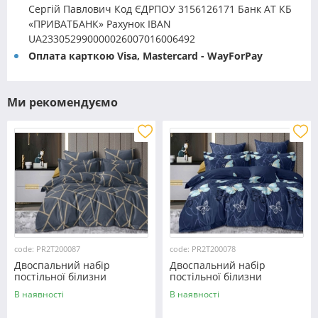
Сергій Павлович Код ЄДРПОУ 3156126171 Банк АТ КБ
«ПРИВАТБАНК» Рахунок IBAN
UA233052990000026007016006492
Оплата карткою Visa, Mastercard - WayForPay
Ми рекомендуємо
code: PR2T200087
code: PR2T200078
Двоспальний набір
Двоспальний набір
постільної білизни
постільної білизни
180*220 із полікотону
180*220 із полікотону
В наявності
В наявності
№200087 Черешенька™
№200078 Черешенька™