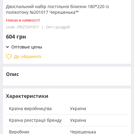
Двоспальний набір постільної білизни 180*220 із
полікотону №201017 Черешенька™
Немає в наявності
code : PR2T201017
Опт і роздріб
604 грн
Оптовые цены
До обраного
Опис
Характеристики
Країна виробництва
Україна
Країна реєстрації бренду
Україна
Виробник
Черешенька