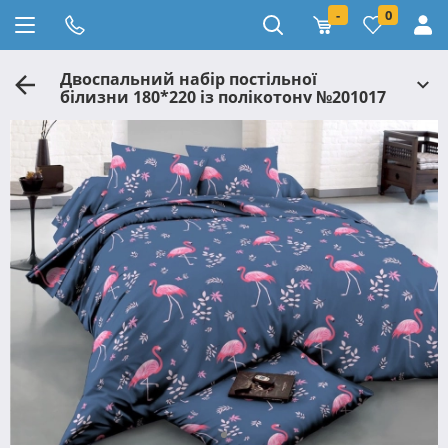
-
0
Двоспальний набір постільної
білизни 180*220 із полікотону №201017
Черешенька™