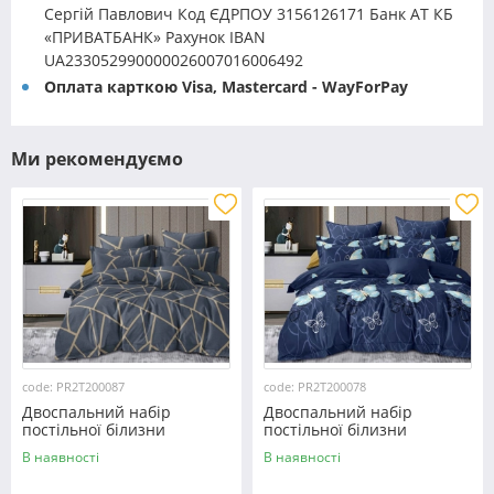
Сергій Павлович Код ЄДРПОУ 3156126171 Банк АТ КБ
«ПРИВАТБАНК» Рахунок IBAN
UA233052990000026007016006492
Оплата карткою Visa, Mastercard - WayForPay
Ми рекомендуємо
code: PR2T200087
code: PR2T200078
Двоспальний набір
Двоспальний набір
постільної білизни
постільної білизни
180*220 із полікотону
180*220 із полікотону
В наявності
В наявності
№200087 Черешенька™
№200078 Черешенька™