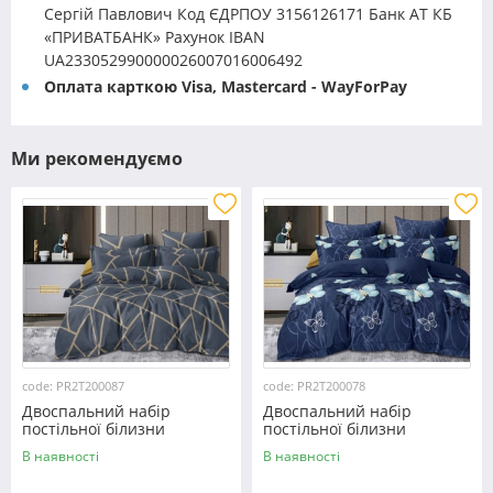
Сергій Павлович Код ЄДРПОУ 3156126171 Банк АТ КБ
«ПРИВАТБАНК» Рахунок IBAN
UA233052990000026007016006492
Оплата карткою Visa, Mastercard - WayForPay
Ми рекомендуємо
code: PR2T200087
code: PR2T200078
Двоспальний набір
Двоспальний набір
постільної білизни
постільної білизни
180*220 із полікотону
180*220 із полікотону
В наявності
В наявності
№200087 Черешенька™
№200078 Черешенька™