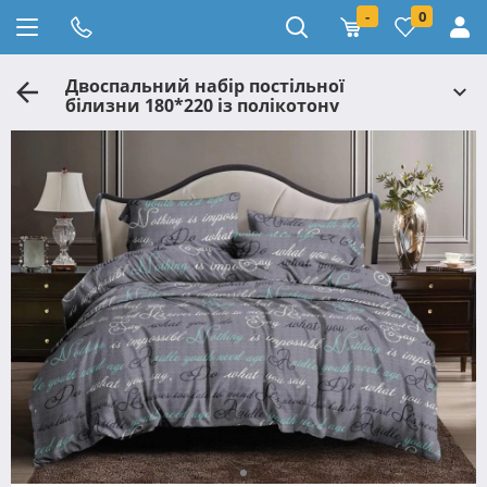
-
0
Двоспальний набір постільної
білизни 180*220 із полікотону
№2013015 Черешенька™