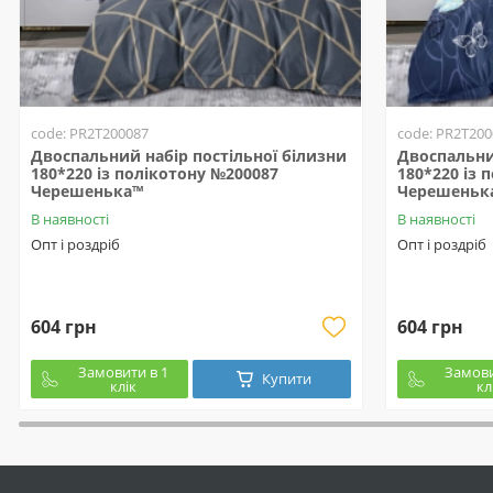
code: PR2T200087
code: PR2T200
Двоспальний набір постільної білизни
Двоспальни
180*220 із полікотону №200087
180*220 із 
Черешенька™
Черешеньк
В наявності
В наявності
Опт і роздріб
Опт і роздріб
604 грн
604 грн
Замовити в 1
Замови
Купити
клік
кл