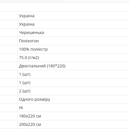
Україна
Україна
Черешенька
Полікотон
100% поліестр
75.0 (г/м2)
Двоспальний (180*220)
1 (шт)
1 (шт)
2 (шт)
Одного розміру
Ні
180х220 см
200х220 см