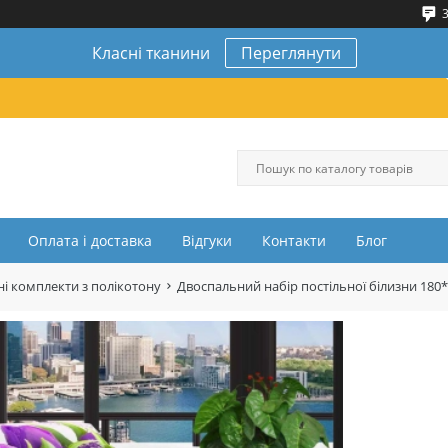
3
Класні тканини
Переглянути
Оплата і доставка
Відгуки
Контакти
Блог
і комплекти з полікотону
Двоспальний набір постільної білизни 180