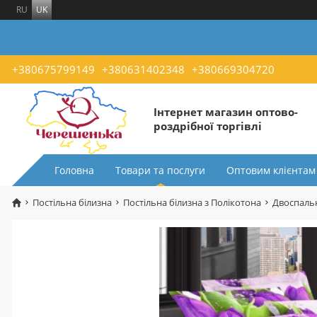
RU
UK
+380675799149
+380631402348
+380669304720
Інтернет магазин оптово-
роздрібної торгівлі
Головна
Товари та послуги
Оптовим клієнтам
Постільна білизна
Постільна білизна з Полікотона
Двоспальн