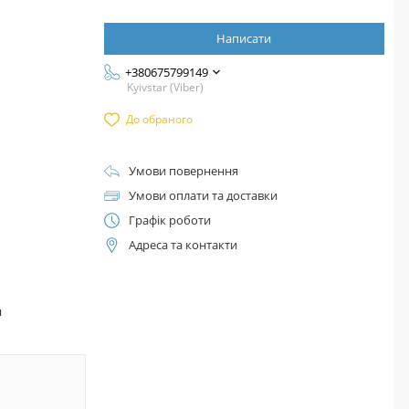
Написати
+380675799149
Kyivstar (Viber)
До обраного
Умови повернення
Умови оплати та доставки
Графік роботи
Адреса та контакти
™