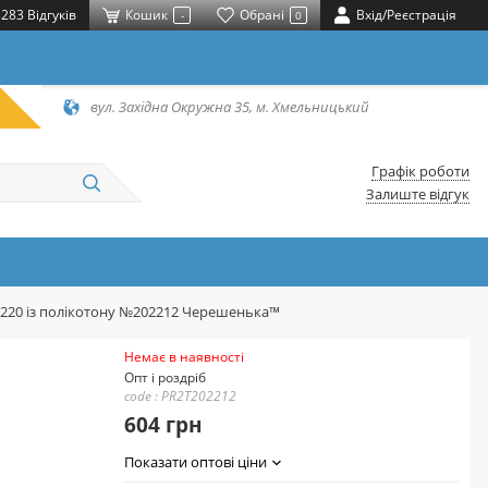
283 Відгуків
Кошик
Обрані
Вхід/Реєстрація
-
0
вул. Західна Окружна 35, м. Хмельницький
Графік роботи
Залиште відгук
*220 із полікотону №202212 Черешенька™
Немає в наявності
Опт і роздріб
code : PR2T202212
604 грн
Показати оптові ціни