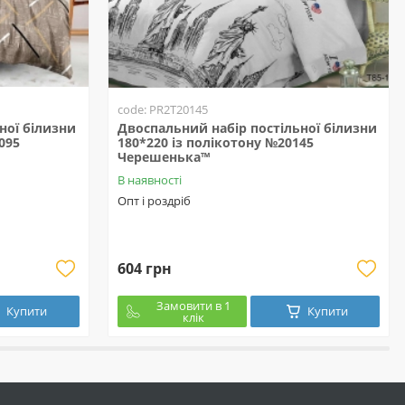
code: PR2T20145
ної білизни
Двоспальний набір постільної білизни
095
180*220 із полікотону №20145
Черешенька™
В наявності
Опт і роздріб
604 грн
Замовити в 1
Купити
Купити
клік