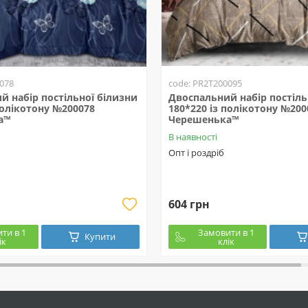
078
code: PR2T200095
й набір постільної білизни
Двоспальний набір постіль
полікотону №200078
180*220 із полікотону №200
а™
Черешенька™
В наявності
Опт і роздріб
604 грн
ти в 1
Замовити в 1
Купити
ік
клік