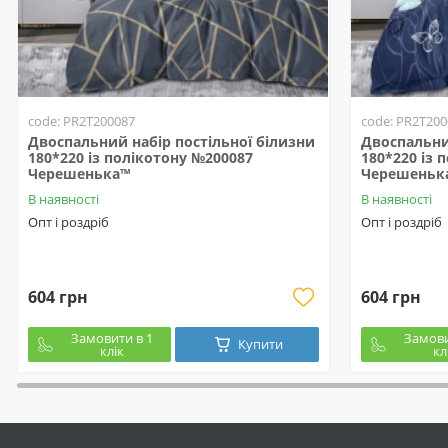
code: PR2T200087
code: PR2T200
Двоспальний набір постільної білизни
Двоспальни
180*220 із полікотону №200087
180*220 із 
Черешенька™
Черешеньк
В наявності
В наявності
Опт і роздріб
Опт і роздріб
604 грн
604 грн
Замовити в 1
Замови
Купити
клік
кл