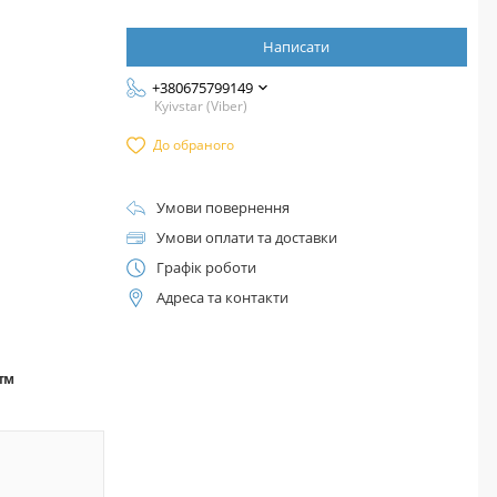
Написати
+380675799149
Kyivstar (Viber)
До обраного
Умови повернення
Умови оплати та доставки
Графік роботи
Адреса та контакти
а™