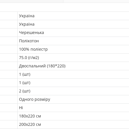
Україна
Україна
Черешенька
Полікотон
100% поліестр
75.0 (г/м2)
Двоспальний (180*220)
1 (шт)
1 (шт)
2 (шт)
Одного розміру
Ні
180х220 см
200х220 см