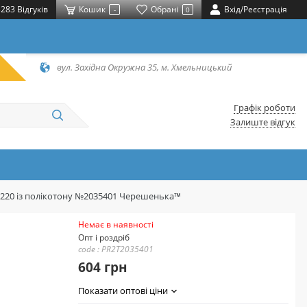
283 Відгуків
Кошик
Обрані
Вхід/Реєстрація
-
0
вул. Західна Окружна 35, м. Хмельницький
Графік роботи
Залиште відгук
*220 із полікотону №2035401 Черешенька™
Немає в наявності
Опт і роздріб
code : PR2T2035401
604 грн
Показати оптові ціни