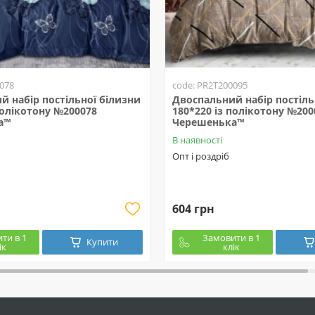
078
code: PR2T200095
й набір постільної білизни
Двоспальний набір постіль
полікотону №200078
180*220 із полікотону №200
а™
Черешенька™
В наявності
Опт і роздріб
604 грн
ти в 1
Замовити в 1
Купити
ік
клік