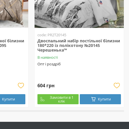
code: PR2T20145
ної білизни
Двоспальний набір постільної білизни
095
180*220 із полікотону №20145
Черешенька™
В наявності
Опт і роздріб
604 грн
Замовити в 1
Купити
Купити
клік