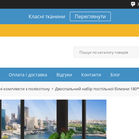
3
Класні тканини
Переглянути
Оплата і доставка
Відгуки
Контакти
Блог
і комплекти з полікотону
Двоспальний набір постільної білизни 180