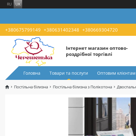
RU
UK
+380675799149
+380631402348
+380669304720
Інтернет магазин оптово-
роздрібної торгівлі
Головна
Товари та послуги
Оптовим клієнтам
Постільна білизна
Постільна білизна з Полікотона
Двоспальн