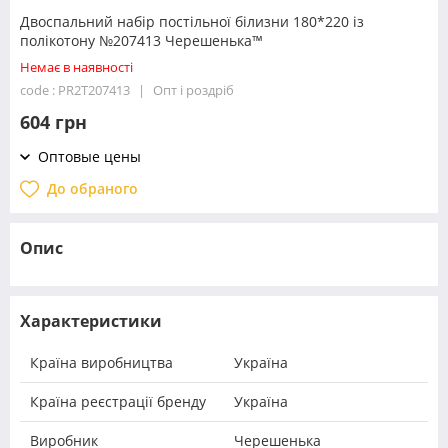
Двоспальний набір постільної білизни 180*220 із
полікотону №207413 Черешенька™
Немає в наявності
code : PR2T207413
Опт і роздріб
604 грн
Оптовые цены
До обраного
Опис
Характеристики
Країна виробництва
Україна
Країна реєстрації бренду
Україна
Виробник
Черешенька