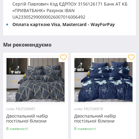
Сергій Павлович Код ЄДРПОУ 3156126171 Банк АТ КБ
«ПРИВАТБАНК» Рахунок IBAN
UA233052990000026007016006492
Оплата карткою Visa, Mastercard - WayForPay
Ми рекомендуємо
code: PR2T200087
code: PR2T200078
Двоспальний набір
Двоспальний набір
постільної білизни
постільної білизни
180*220 із полікотону
180*220 із полікотону
В наявності
В наявності
№200087 Черешенька™
№200078 Черешенька™