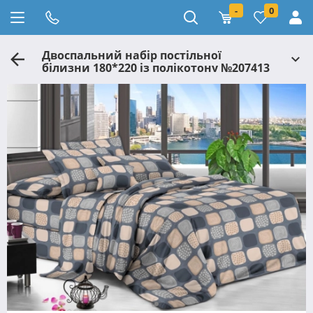
-
0
Двоспальний набір постільної
білизни 180*220 із полікотону №207413
Черешенька™