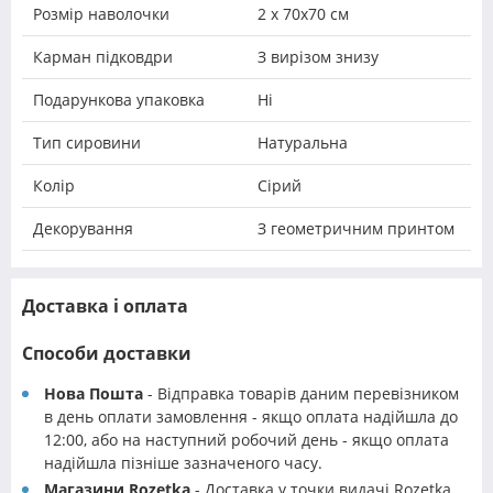
Розмір наволочки
2 х 70х70 см
Карман підковдри
З вирізом знизу
Подарункова упаковка
Ні
Тип сировини
Натуральна
Колір
Сірий
Декорування
З геометричним принтом
Доставка і оплата
Способи доставки
Нова Пошта
- Відправка товарів даним перевізником
в день оплати замовлення - якщо оплата надійшла до
12:00, або на наступний робочий день - якщо оплата
надійшла пізніше зазначеного часу.
Магазини Rozetka
- Доставка у точки видачі Rozetka