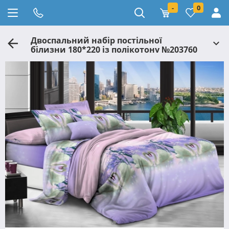
-
0
Двоспальний набір постільної
білизни 180*220 із полікотону №203760
Черешенька™