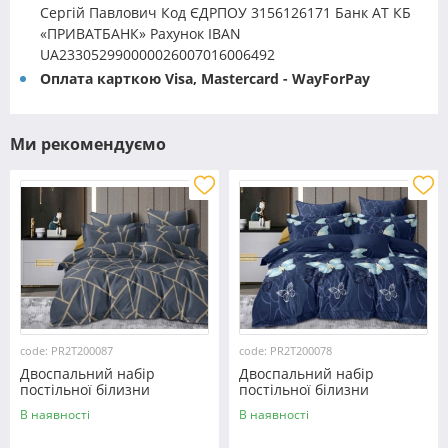
Сергій Павлович Код ЄДРПОУ 3156126171 Банк АТ КБ
«ПРИВАТБАНК» Рахунок IBAN
UA233052990000026007016006492
Оплата карткою Visa, Mastercard - WayForPay
Ми рекомендуємо
code: PR2T200087
code: PR2T200078
Двоспальний набір
Двоспальний набір
постільної білизни
постільної білизни
180*220 із полікотону
180*220 із полікотону
В наявності
В наявності
№200087 Черешенька™
№200078 Черешенька™