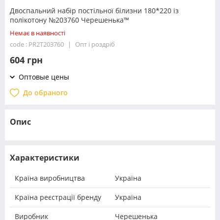
Двоспальний набір постільної білизни 180*220 із
полікотону №203760 Черешенька™
Немає в наявності
code : PR2T203760
Опт і роздріб
604 грн
Оптовые цены
До обраного
Опис
Характеристики
Країна виробництва
Україна
Країна реєстрації бренду
Україна
Виробник
Черешенька