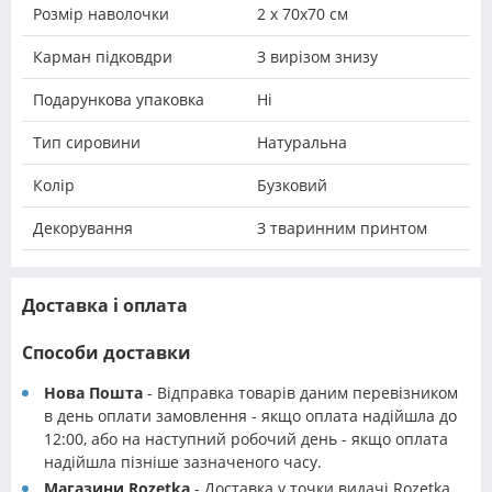
Розмір наволочки
2 х 70х70 см
Карман підковдри
З вирізом знизу
Подарункова упаковка
Ні
Тип сировини
Натуральна
Колір
Бузковий
Декорування
З тваринним принтом
Доставка і оплата
Способи доставки
Нова Пошта
- Відправка товарів даним перевізником
в день оплати замовлення - якщо оплата надійшла до
12:00, або на наступний робочий день - якщо оплата
надійшла пізніше зазначеного часу.
Магазини Rozetka
- Доставка у точки видачі Rozetka