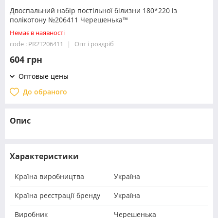
Двоспальний набір постільної білизни 180*220 із
полікотону №206411 Черешенька™
Немає в наявності
code : PR2T206411
Опт і роздріб
604 грн
Оптовые цены
До обраного
Опис
Характеристики
Країна виробництва
Україна
Країна реєстрації бренду
Україна
Виробник
Черешенька