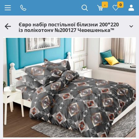
-
0
Євро набір постільної білизни 200*220
із полікотону №200127 Черешенька™