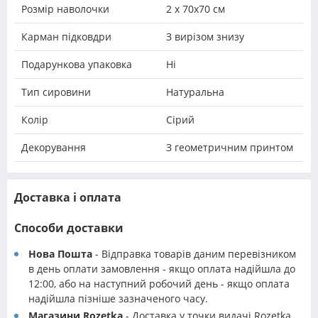
Розмір наволочки
2 х 70х70 см
Карман підковдри
З вирізом знизу
Подарункова упаковка
Ні
Тип сировини
Натуральна
Колір
Сірий
Декорування
З геометричним принтом
Доставка і оплата
Способи доставки
Нова Пошта
- Відправка товарів даним перевізником
в день оплати замовлення - якщо оплата надійшла до
12:00, або на наступний робочий день - якщо оплата
надійшла пізніше зазначеного часу.
Магазини Rozetka
- Доставка у точки видачі Rozetka