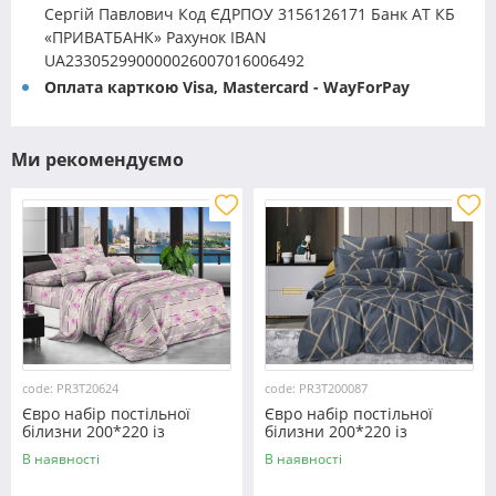
Сергій Павлович Код ЄДРПОУ 3156126171 Банк АТ КБ
«ПРИВАТБАНК» Рахунок IBAN
UA233052990000026007016006492
Оплата карткою Visa, Mastercard - WayForPay
Ми рекомендуємо
code: PR3T20624
code: PR3T200087
Євро набір постільної
Євро набір постільної
білизни 200*220 із
білизни 200*220 із
полікотону №20624
полікотону №200087
В наявності
В наявності
Черешенка™
Черешенька™