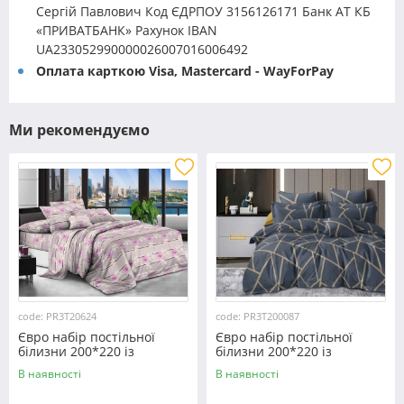
Сергій Павлович Код ЄДРПОУ 3156126171 Банк АТ КБ
«ПРИВАТБАНК» Рахунок IBAN
UA233052990000026007016006492
Оплата карткою Visa, Mastercard - WayForPay
Ми рекомендуємо
code: PR3T20624
code: PR3T200087
Євро набір постільної
Євро набір постільної
білизни 200*220 із
білизни 200*220 із
полікотону №20624
полікотону №200087
В наявності
В наявності
Черешенка™
Черешенька™