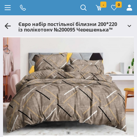
-
0
Євро набір постільної білизни 200*220
із полікотону №200095 Черешенька™