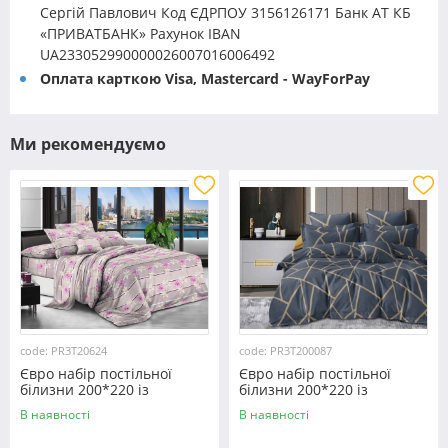
Сергій Павлович Код ЄДРПОУ 3156126171 Банк АТ КБ
«ПРИВАТБАНК» Рахунок IBAN
UA233052990000026007016006492
Оплата карткою Visa, Mastercard - WayForPay
Ми рекомендуємо
code: PR3T20624
code: PR3T200087
Євро набір постільної
Євро набір постільної
білизни 200*220 із
білизни 200*220 із
полікотону №20624
полікотону №200087
В наявності
В наявності
Черешенка™
Черешенька™