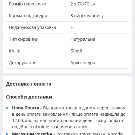
Розмір наволочки
2 х 70х70 см
Карман підковдри
З вирізом знизу
Подарункова упаковка
Ні
Тип сировини
Натуральна
Колір
Білий
Декорування
Архітектура
Доставка і оплата
Способи доставки
Нова Пошта
- Відправка товарів даним перевізником
в день оплати замовлення - якщо оплата надійшла до
12:00, або на наступний робочий день - якщо оплата
надійшла пізніше зазначеного часу.
Магазини Rozetka
- Доставка у точки видачі Rozetka