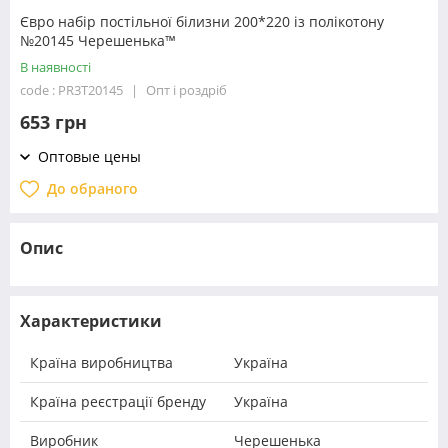
Євро набір постільної білизни 200*220 із полікотону
№20145 Черешенька™
В наявності
code : PR3T20145
Опт і роздріб
653 грн
Оптовые цены
До обраного
Опис
Характеристики
Країна виробництва
Україна
Країна реєстрації бренду
Україна
Виробник
Черешенька