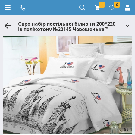
-
0
Євро набір постільної білизни 200*220
із полікотону №20145 Черешенька™