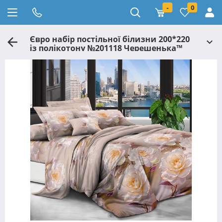
-
0
Євро набір постільної білизни 200*220
із полікотону №201118 Черешенька™