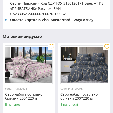
Сергій Павлович Код ЄДРПОУ 3156126171 Банк АТ КБ
«ПРИВАТБАНК» Рахунок IBAN
UA233052990000026007016006492
Оплата карткою Visa, Mastercard - WayForPay
Ми рекомендуємо
code: PR3T20624
code: PR3T200087
Євро набір постільної
Євро набір постільної
білизни 200*220 із
білизни 200*220 із
полікотону №20624
полікотону №200087
В наявності
В наявності
Черешенка™
Черешенька™