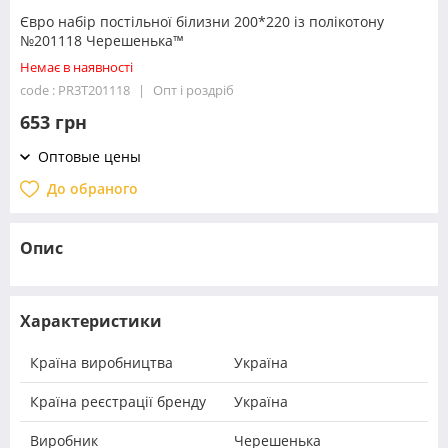
Євро набір постільної білизни 200*220 із полікотону
№201118 Черешенька™
Немає в наявності
code : PR3T201118
Опт і роздріб
653 грн
Оптовые цены
До обраного
Опис
Характеристики
Країна виробництва
Україна
Країна реєстрації бренду
Україна
Виробник
Черешенька