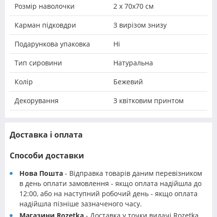
Розмір наволочки
2 х 70х70 см
Карман підковдри
З вирізом знизу
Подарункова упаковка
Ні
Тип сировини
Натуральна
Колір
Бежевий
Декорування
З квітковим принтом
Доставка і оплата
Способи доставки
Нова Пошта
- Відправка товарів даним перевізником
в день оплати замовлення - якщо оплата надійшла до
12:00, або на наступний робочий день - якщо оплата
надійшла пізніше зазначеного часу.
Магазини Rozetka
- Доставка у точки видачі Rozetka