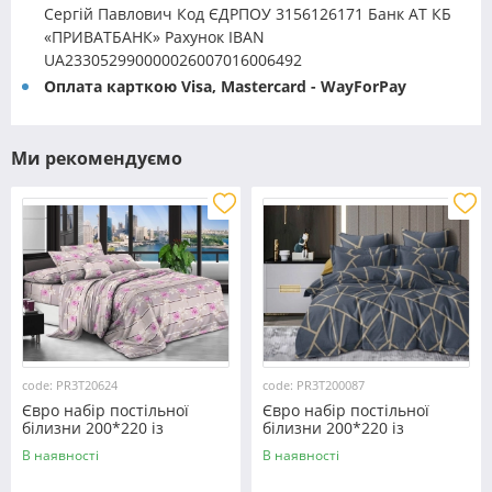
Сергій Павлович Код ЄДРПОУ 3156126171 Банк АТ КБ
«ПРИВАТБАНК» Рахунок IBAN
UA233052990000026007016006492
Оплата карткою Visa, Mastercard - WayForPay
Ми рекомендуємо
code: PR3T20624
code: PR3T200087
Євро набір постільної
Євро набір постільної
білизни 200*220 із
білизни 200*220 із
полікотону №20624
полікотону №200087
В наявності
В наявності
Черешенка™
Черешенька™