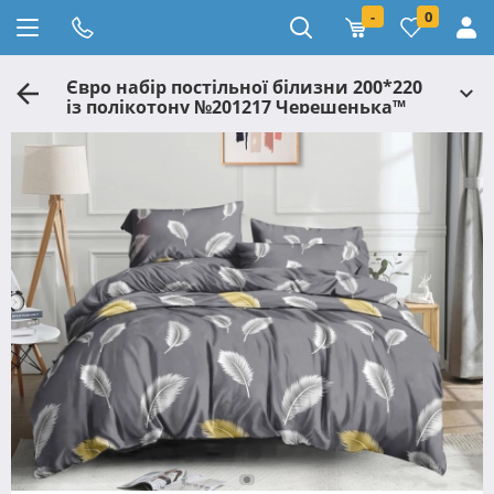
-
0
Євро набір постільної білизни 200*220
із полікотону №201217 Черешенька™