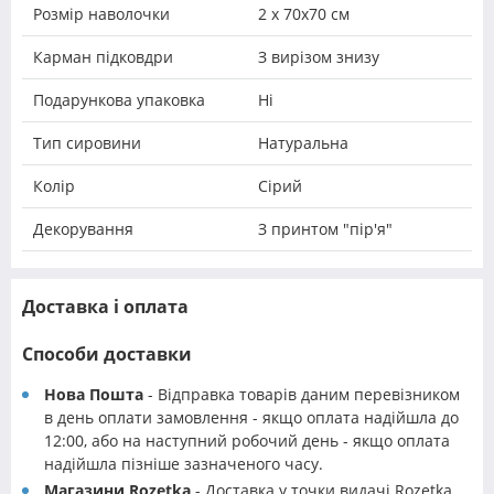
Розмір наволочки
2 х 70х70 см
Карман підковдри
З вирізом знизу
Подарункова упаковка
Ні
Тип сировини
Натуральна
Колір
Сірий
Декорування
З принтом "пір'я"
Доставка і оплата
Способи доставки
Нова Пошта
- Відправка товарів даним перевізником
в день оплати замовлення - якщо оплата надійшла до
12:00, або на наступний робочий день - якщо оплата
надійшла пізніше зазначеного часу.
Магазини Rozetka
- Доставка у точки видачі Rozetka