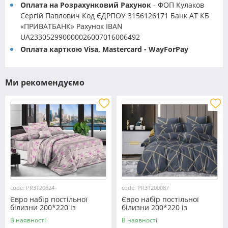
Оплата на Розрахунковий Рахунок
- ФОП Кулаков
Сергій Павлович Код ЄДРПОУ 3156126171 Банк АТ КБ
«ПРИВАТБАНК» Рахунок IBAN
UA233052990000026007016006492
Оплата карткою Visa, Mastercard - WayForPay
Ми рекомендуємо
code: PR3T20624
code: PR3T200087
Євро набір постільної
Євро набір постільної
білизни 200*220 із
білизни 200*220 із
полікотону №20624
полікотону №200087
В наявності
В наявності
Черешенка™
Черешенька™