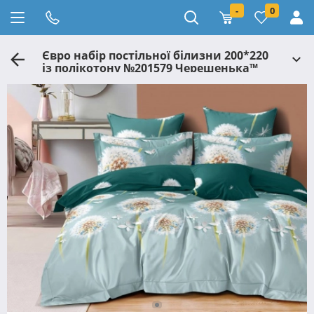
-
0
Євро набір постільної білизни 200*220
із полікотону №201579 Черешенька™