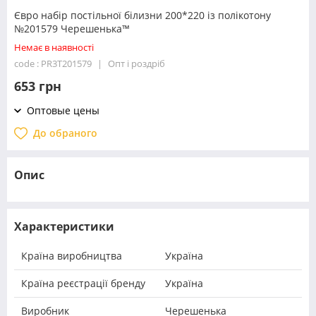
Євро набір постільної білизни 200*220 із полікотону
№201579 Черешенька™
Немає в наявності
code : PR3T201579
Опт і роздріб
653 грн
Оптовые цены
До обраного
Опис
Характеристики
Країна виробництва
Україна
Країна реєстрації бренду
Україна
Виробник
Черешенька