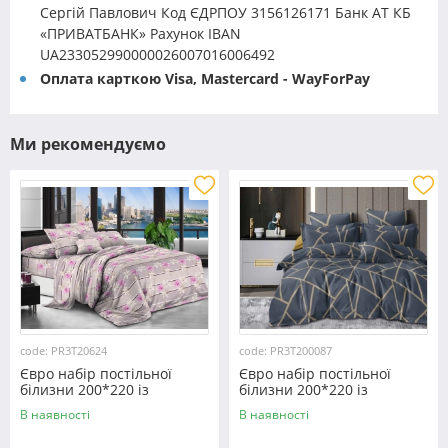
Сергій Павлович Код ЄДРПОУ 3156126171 Банк АТ КБ
«ПРИВАТБАНК» Рахунок IBAN
UA233052990000026007016006492
Оплата карткою Visa, Mastercard - WayForPay
Ми рекомендуємо
code: PR3T20624
code: PR3T200087
Євро набір постільної
Євро набір постільної
білизни 200*220 із
білизни 200*220 із
полікотону №20624
полікотону №200087
В наявності
В наявності
Черешенка™
Черешенька™