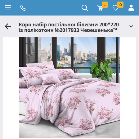
-
0
Євро набір постільної білизни 200*220
із полікотону №2017933 Черешенька™