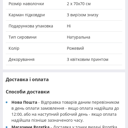
Розмір наволочки
2 х 70х70 см
Карман підковдри
З вирізом знизу
Подарункова упаковка
Ні
Тип сировини
Натуральна
Колір
Рожевий
Декорування
З квітковим принтом
Доставка і оплата
Способи доставки
Нова Пошта
- Відправка товарів даним перевізником
в день оплати замовлення - якщо оплата надійшла до
12:00, або на наступний робочий день - якщо оплата
надійшла пізніше зазначеного часу.
Магазини Rozetka
- Доставка у точки видачі Rozetka