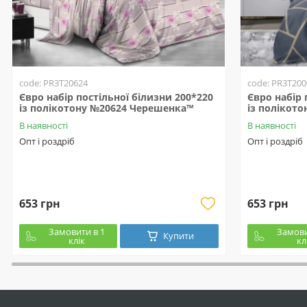
code: PR3T20624
code: PR3T200
Євро набір постільної білизни 200*220
Євро набір 
із полікотону №20624 Черешенка™
із полікот
В наявності
В наявності
Опт і роздріб
Опт і роздріб
653 грн
653 грн
Замовити в 1
Замови
Купити
клік
кл