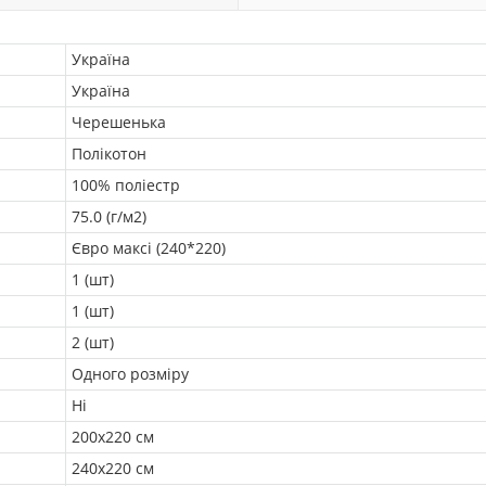
Україна
Україна
Черешенька
Полікотон
100% поліестр
75.0 (г/м2)
Євро максі (240*220)
1 (шт)
1 (шт)
2 (шт)
Одного розміру
Ні
200х220 см
240х220 см