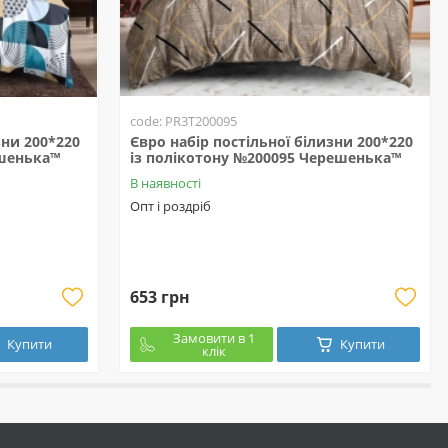
code: PR3T200095
зни 200*220
Євро набір постільної білизни 200*220
ешенька™
із полікотону №200095 Черешенька™
В наявності
Опт і роздріб
653 грн
Замовити в 1
Купити
Купити
клік