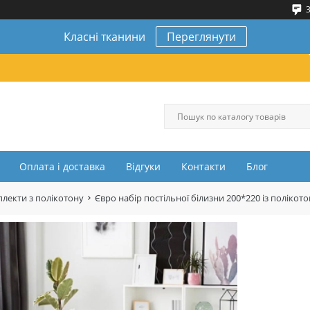
3
Класні тканини
Переглянути
Оплата і доставка
Відгуки
Контакти
Блог
лекти з полікотону
Євро набір постільної білизни 200*220 із полік