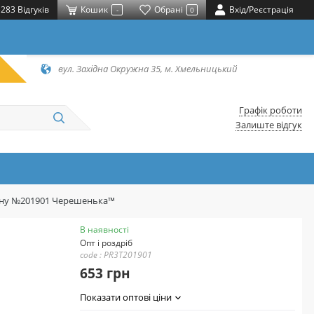
283 Відгуків
Кошик
Обрані
Вхід/Реєстрація
-
0
вул. Західна Окружна 35, м. Хмельницький
Графік роботи
Залиште відгук
отону №201901 Черешенька™
В наявності
Опт і роздріб
code : PR3T201901
653 грн
Показати оптові ціни