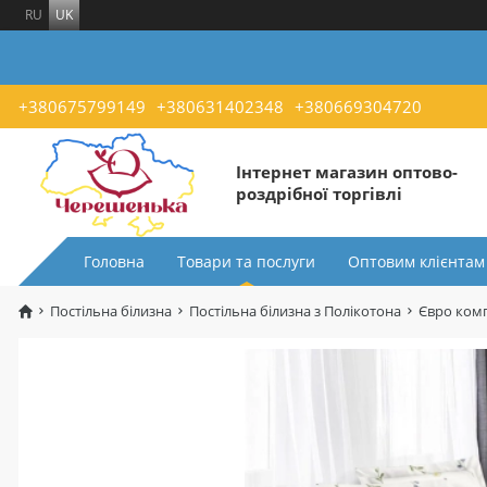
RU
UK
+380675799149
+380631402348
+380669304720
Інтернет магазин оптово-
роздрібної торгівлі
Головна
Товари та послуги
Оптовим клієнтам
Постільна білизна
Постільна білизна з Полікотона
Євро комп