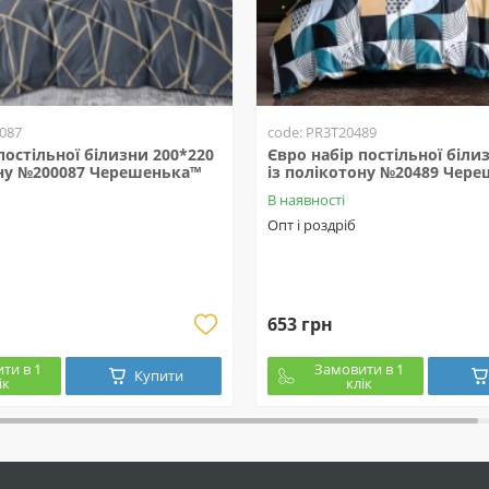
087
code: PR3T20489
постільної білизни 200*220
Євро набір постільної біли
ону №200087 Черешенька™
із полікотону №20489 Чер
В наявності
Опт і роздріб
653 грн
ти в 1
Замовити в 1
Купити
ік
клік