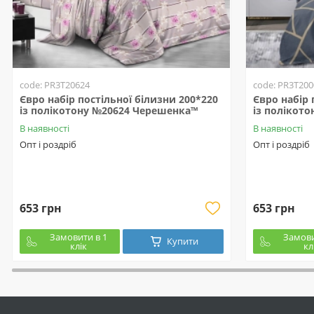
code: PR3T20624
code: PR3T200
Євро набір постільної білизни 200*220
Євро набір 
із полікотону №20624 Черешенка™
із полікот
В наявності
В наявності
Опт і роздріб
Опт і роздріб
653 грн
653 грн
Замовити в 1
Замови
Купити
клік
кл