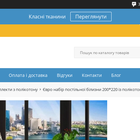
3
Класні тканини
Переглянути
Оплата і доставка
Відгуки
Контакти
Блог
лекти з полікотону
Євро набір постільної білизни 200*220 із полік