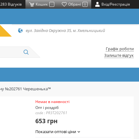
283 Відгуків
Кошик
Обрані
Вхід/Реєстрація
-
0
вул. Західна Окружна 35, м. Хмельницький
Графік роботи
Залиште відгук
отону №202761 Черешенька™
Немає в наявності
Опт і роздріб
code : PR3T202761
653 грн
Показати оптові ціни