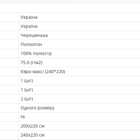
Україна
Україна
Черешенька
Полікотон
100% поліестр
75.0 (г/м2)
Євро максі (240*220)
1 (шт)
1 (шт)
2 (шт)
Одного розміру
Ні
200х220 см
240х220 см