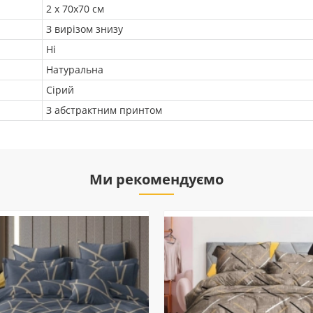
2 х 70х70 см
З вирізом знизу
Ні
Натуральна
Сірий
З абстрактним принтом
Ми рекомендуємо