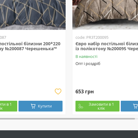
087
code: PR3T200095
постільної білизни 200*220
Євро набір постільної біли
ону №200087 Черешенька™
із полікотону №200095 Че
В наявності
Опт і роздріб
653 грн
ти в 1
Замовити в 1
Купити
ік
клік