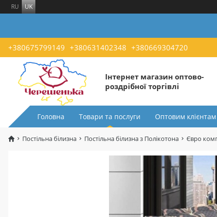
RU
UK
+380675799149
+380631402348
+380669304720
Інтернет магазин оптово-
роздрібної торгівлі
Головна
Товари та послуги
Оптовим клієнтам
Постільна білизна
Постільна білизна з Полікотона
Євро комп