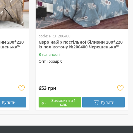
code: PR3T206400
зни 200*220
Євро набір постільної білизни 200*220
решенька™
із полікотону №206400 Черешенька™
В наявності
Опт і роздріб
653 грн
Замовити в 1
Купити
Купити
клік