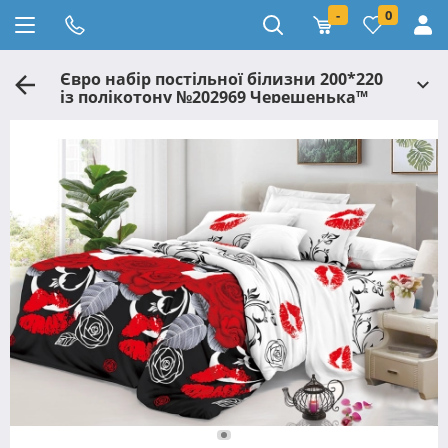
-
0
Євро набір постільної білизни 200*220
із полікотону №202969 Черешенька™