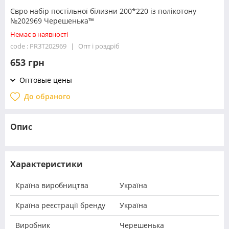
Євро набір постільної білизни 200*220 із полікотону
№202969 Черешенька™
Немає в наявності
code : PR3T202969
Опт і роздріб
653 грн
Оптовые цены
До обраного
Опис
Характеристики
Країна виробництва
Україна
Країна реєстрації бренду
Україна
Виробник
Черешенька