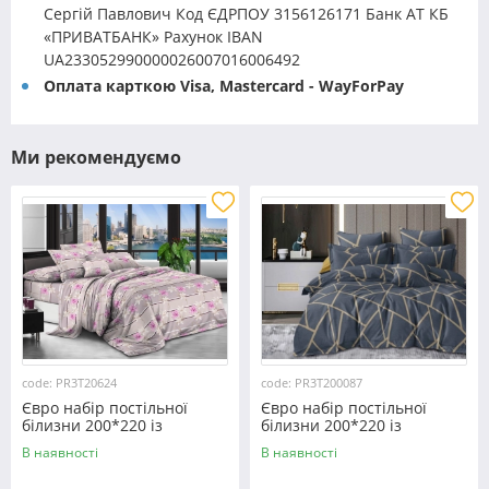
Сергій Павлович Код ЄДРПОУ 3156126171 Банк АТ КБ
«ПРИВАТБАНК» Рахунок IBAN
UA233052990000026007016006492
Оплата карткою Visa, Mastercard - WayForPay
Ми рекомендуємо
code: PR3T20624
code: PR3T200087
Євро набір постільної
Євро набір постільної
білизни 200*220 із
білизни 200*220 із
полікотону №20624
полікотону №200087
В наявності
В наявності
Черешенка™
Черешенька™