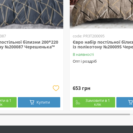
087
code: PR3T200095
постільної білизни 200*220
Євро набір постільної біли
ону №200087 Черешенька™
із полікотону №200095 Че
В наявності
Опт і роздріб
653 грн
ти в 1
Замовити в 1
Купити
ік
клік