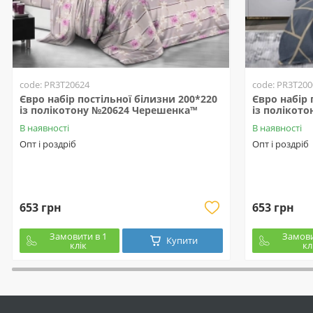
code: PR3T20624
code: PR3T200
Євро набір постільної білизни 200*220
Євро набір 
із полікотону №20624 Черешенка™
із полікот
В наявності
В наявності
Опт і роздріб
Опт і роздріб
653 грн
653 грн
Замовити в 1
Замови
Купити
клік
кл