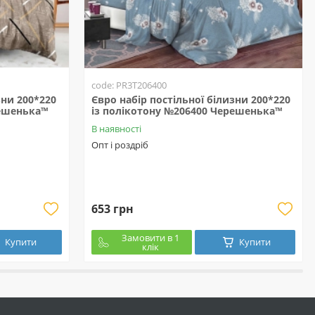
code: PR3T206400
зни 200*220
Євро набір постільної білизни 200*220
решенька™
із полікотону №206400 Черешенька™
В наявності
Опт і роздріб
653 грн
Замовити в 1
Купити
Купити
клік