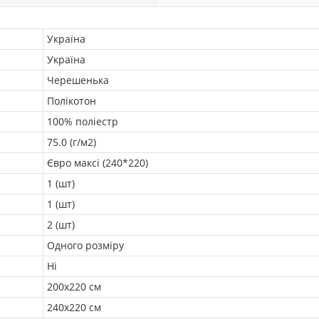
Україна
Україна
Черешенька
Полікотон
100% поліестр
75.0 (г/м2)
Євро максі (240*220)
1 (шт)
1 (шт)
2 (шт)
Одного розміру
Ні
200х220 см
240х220 см