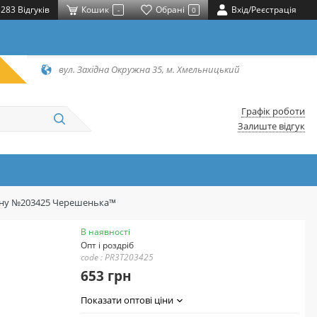
283 Відгуків
Кошик
Обрані
Вхід/Реєстрація
-
0
вул. Західна Окружна 35, м. Хмельницький
Графік роботи
Залиште відгук
отону №203425 Черешенька™
В наявності
Опт і роздріб
code : PR3T203425
653 грн
Показати оптові ціни