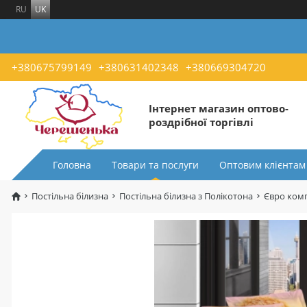
RU
UK
+380675799149
+380631402348
+380669304720
Інтернет магазин оптово-
роздрібної торгівлі
Головна
Товари та послуги
Оптовим клієнтам
Постільна білизна
Постільна білизна з Полікотона
Євро комп