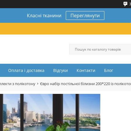
3
Класні тканини
Переглянути
Оплата і доставка
Відгуки
Контакти
Блог
лекти з полікотону
Євро набір постільної білизни 200*220 із полік