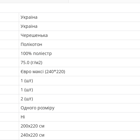
Україна
Україна
Черешенька
Полікотон
100% поліестр
75.0 (г/м2)
Євро максі (240*220)
1 (шт)
1 (шт)
2 (шт)
Одного розміру
Ні
200х220 см
240х220 см