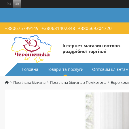
RU
UK
+380675799149
+380631402348
+380669304720
Інтернет магазин оптово-
роздрібної торгівлі
Головна
Товари та послуги
Оптовим клієнтам
Постільна білизна
Постільна білизна з Полікотона
Євро комп