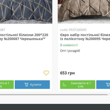
087
code: PR3T200095
постільної білизни 200*220
Євро набір постільної біли
ону №200087 Черешенька™
із полікотону №200095 Че
В наявності
Опт і роздріб
653 грн
ти в 1
Замовити в 1
Купити
ік
клік