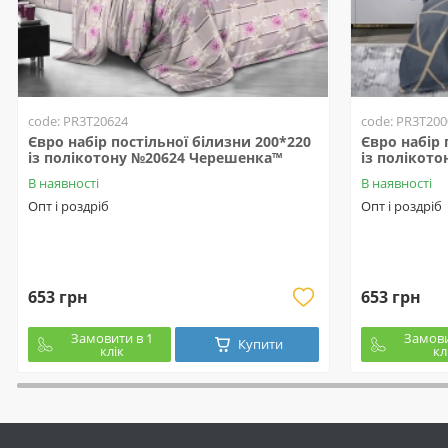
code: PR3T20624
code: PR3T200
Євро набір постільної білизни 200*220
Євро набір 
із полікотону №20624 Черешенка™
із полікот
В наявності
В наявності
Опт і роздріб
Опт і роздріб
653 грн
653 грн
Замовити в 1
Замови
Купити
клік
кл