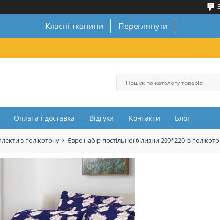
3
Класні тканини
Переглянути
Оплата і доставка
Відгуки
Контакти
Блог
лекти з полікотону
Євро набір постільної білизни 200*220 із полік