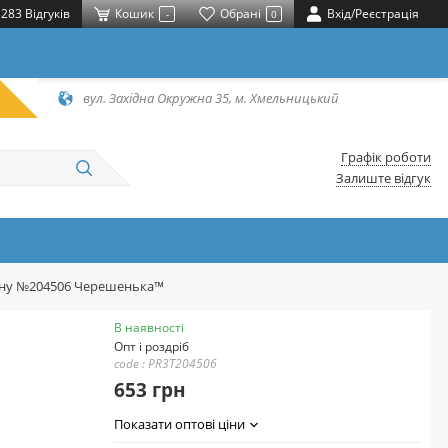
283 Відгуків
Кошик
Обрані
Вхід/Реєстрація
-
0
вул. Західна Окружна 35, м. Хмельницький
Графік роботи
Залиште відгук
отону №204506 Черешенька™
В наявності
Опт і роздріб
code : PR3T204506
653 грн
Показати оптові ціни