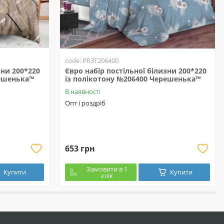
code: PR3T206400
зни 200*220
Євро набір постільної білизни 200*220
решенька™
із полікотону №206400 Черешенька™
В наявності
Опт і роздріб
653 грн
Замовити в 1
Купити
Купити
клік