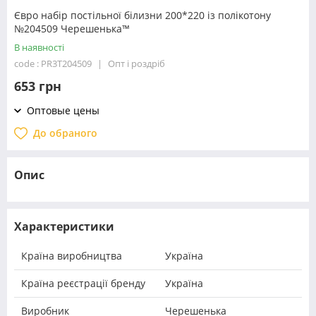
Євро набір постільної білизни 200*220 із полікотону
№204509 Черешенька™
В наявності
code : PR3T204509
Опт і роздріб
653 грн
Оптовые цены
До обраного
Опис
Характеристики
Країна виробництва
Україна
Країна реєстрації бренду
Україна
Виробник
Черешенька