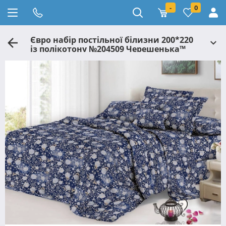
-
0
Євро набір постільної білизни 200*220
із полікотону №204509 Черешенька™