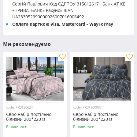
Сергій Павлович Код ЄДРПОУ 3156126171 Банк АТ КБ
«ПРИВАТБАНК» Рахунок IBAN
UA233052990000026007016006492
Оплата карткою Visa, Mastercard - WayForPay
Ми рекомендуємо
code: PR3T20624
code: PR3T200087
Євро набір постільної
Євро набір постільної
білизни 200*220 із
білизни 200*220 із
полікотону №20624
полікотону №200087
В наявності
В наявності
Черешенка™
Черешенька™