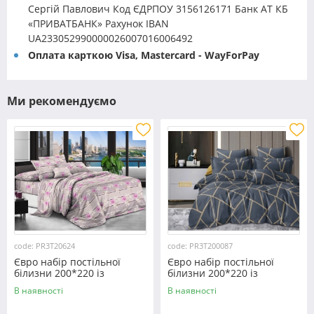
Сергій Павлович Код ЄДРПОУ 3156126171 Банк АТ КБ
«ПРИВАТБАНК» Рахунок IBAN
UA233052990000026007016006492
Оплата карткою Visa, Mastercard - WayForPay
Ми рекомендуємо
code: PR3T20624
code: PR3T200087
Євро набір постільної
Євро набір постільної
білизни 200*220 із
білизни 200*220 із
полікотону №20624
полікотону №200087
В наявності
В наявності
Черешенка™
Черешенька™