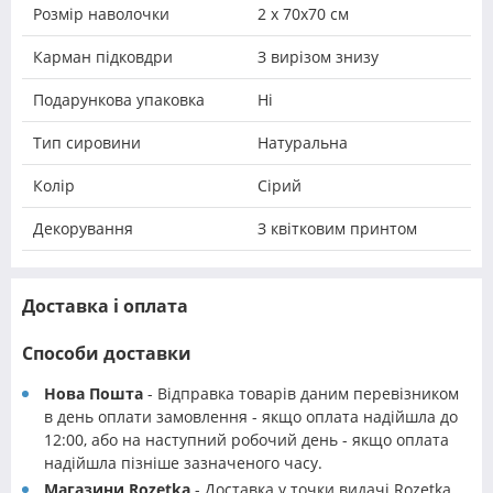
Розмір наволочки
2 х 70х70 см
Карман підковдри
З вирізом знизу
Подарункова упаковка
Ні
Тип сировини
Натуральна
Колір
Сірий
Декорування
З квітковим принтом
Доставка і оплата
Способи доставки
Нова Пошта
- Відправка товарів даним перевізником
в день оплати замовлення - якщо оплата надійшла до
12:00, або на наступний робочий день - якщо оплата
надійшла пізніше зазначеного часу.
Магазини Rozetka
- Доставка у точки видачі Rozetka