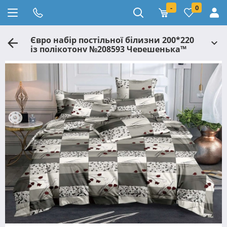
-
0
Євро набір постільної білизни 200*220
із полікотону №208593 Черешенька™