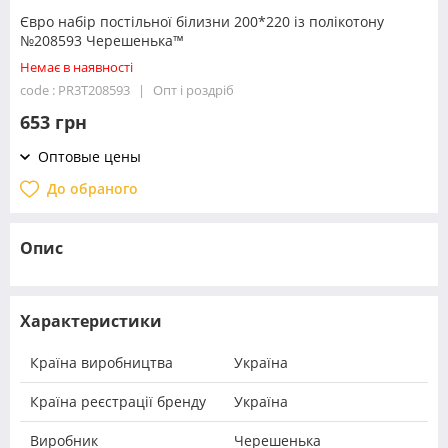
Євро набір постільної білизни 200*220 із полікотону
№208593 Черешенька™
Немає в наявності
code : PR3T208593
Опт і роздріб
653 грн
Оптовые цены
До обраного
Опис
Характеристики
Країна виробництва
Україна
Країна реєстрації бренду
Україна
Виробник
Черешенька