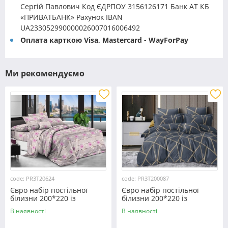
Сергій Павлович Код ЄДРПОУ 3156126171 Банк АТ КБ
«ПРИВАТБАНК» Рахунок IBAN
UA233052990000026007016006492
Оплата карткою Visa, Mastercard - WayForPay
Ми рекомендуємо
code: PR3T20624
code: PR3T200087
Євро набір постільної
Євро набір постільної
білизни 200*220 із
білизни 200*220 із
полікотону №20624
полікотону №200087
В наявності
В наявності
Черешенка™
Черешенька™