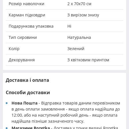
Розмір наволочки
2 х 70х70 см
Карман підковдри
З вирізом знизу
Подарункова упаковка
Ні
Тип сировини
Натуральна
Колір
Зелений
Декорування
З квітковим принтом
Доставка і оплата
Способи доставки
Нова Пошта
- Відправка товарів даним перевізником
в день оплати замовлення - якщо оплата надійшла до
12:00, або на наступний робочий день - якщо оплата
надійшла пізніше зазначеного часу.
Магазини Rozetka
- Доставка у точки видачі Rozetka