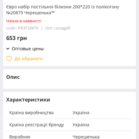
Євро набір постільної білизни 200*220 із полікотону
№20879 Черешенька™
Немає в наявності
code : PR3T20879
Опт і роздріб
653 грн
Оптовые цены
До обраного
Опис
Характеристики
Країна виробництва
Україна
Країна реєстрації бренду
Україна
Виробник
Черешенька