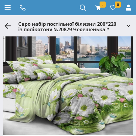
-
0
Євро набір постільної білизни 200*220
із полікотону №20879 Черешенька™