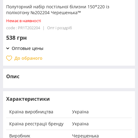
Полуторний набір постільної білизни 150*220 із
полікотону №202204 Черешенька™
Немає в наявності
code : PR1T202204
Опт і роздріб
538 грн
Оптовые цены
До обраного
Опис
Характеристики
Країна виробництва
Україна
Країна реєстрації бренду
Україна
Виробник
Черешенька