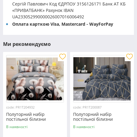
Сергій Павлович Код ЄДРПОУ 3156126171 Банк АТ КБ
«ПРИВАТБАНК» Рахунок IBAN
UA233052990000026007016006492
Оплата карткою Visa, Mastercard - WayForPay
Ми рекомендуємо
code: PR1T204932
code: PR1T200087
Полуторний набір
Полуторний набір
постільної білизни
постільної білизни
150*220 із полікотону
150*220 із полікотону
В наявності
В наявності
№204932 Черешенька™
№200087 Черешенька™