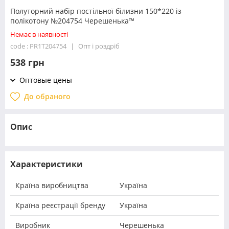
Полуторний набір постільної білизни 150*220 із
полікотону №204754 Черешенька™
Немає в наявності
code : PR1T204754
Опт і роздріб
538 грн
Оптовые цены
До обраного
Опис
Характеристики
Країна виробництва
Україна
Країна реєстрації бренду
Україна
Виробник
Черешенька