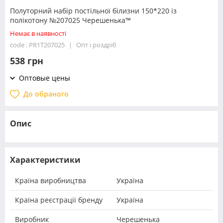
Полуторний набір постільної білизни 150*220 із
полікотону №207025 Черешенька™
Немає в наявності
code : PR1T207025
Опт і роздріб
538 грн
Оптовые цены
До обраного
Опис
Характеристики
Країна виробництва
Україна
Країна реєстрації бренду
Україна
Виробник
Черешенька