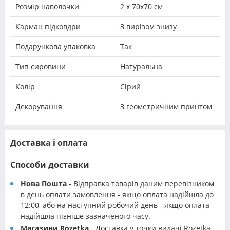
Розмір наволочки
2 х 70х70 см
Карман підковдри
З вирізом знизу
Подарункова упаковка
Так
Тип сировини
Натуральна
Колір
Сірий
Декорування
З геометричним принтом
Доставка і оплата
Способи доставки
Нова Пошта
- Відправка товарів даним перевізником
в день оплати замовлення - якщо оплата надійшла до
12:00, або на наступний робочий день - якщо оплата
надійшла пізніше зазначеного часу.
Магазини Rozetka
- Доставка у точки видачі Rozetka