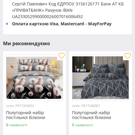
Сергій Павлович Код ЄДРПОУ 3156126171 Банк АТ КБ
«ПРИВАТБАНК» Рахунок IBAN
UA233052990000026007016006492
Оплата карткою Visa, Mastercard - WayForPay
Ми рекомендуємо
code: PR1T204932
code: PR1T200087
Полуторний набір
Полуторний набір
постільної білизни
постільної білизни
150*220 із полікотону
150*220 із полікотону
В наявності
В наявності
№204932 Черешенька™
№200087 Черешенька™