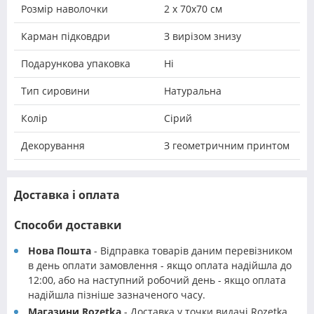
Розмір наволочки
2 х 70х70 см
Карман підковдри
З вирізом знизу
Подарункова упаковка
Ні
Тип сировини
Натуральна
Колір
Сірий
Декорування
З геометричним принтом
Доставка і оплата
Способи доставки
Нова Пошта
- Відправка товарів даним перевізником
в день оплати замовлення - якщо оплата надійшла до
12:00, або на наступний робочий день - якщо оплата
надійшла пізніше зазначеного часу.
Магазини Rozetka
- Доставка у точки видачі Rozetka