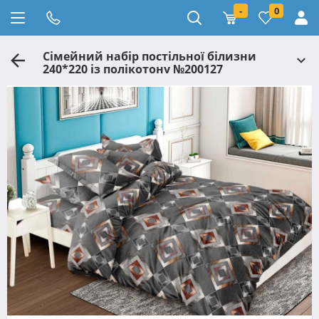
-
0
Сімейний набір постільної білизни
240*220 із полікотону №200127
Черешенька™