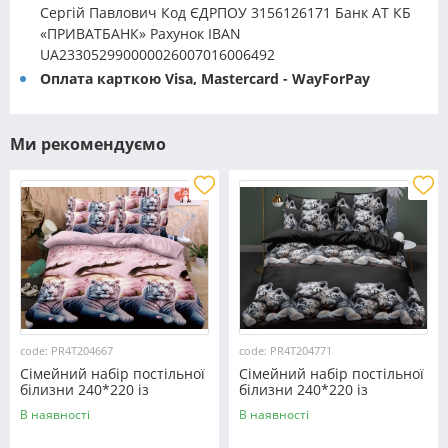
Сергій Павлович Код ЄДРПОУ 3156126171 Банк АТ КБ
«ПРИВАТБАНК» Рахунок IBAN
UA233052990000026007016006492
Оплата карткою Visa, Mastercard - WayForPay
Ми рекомендуємо
code: PR4T204667
code: PR4T204771
Сімейний набір постільної
Сімейний набір постільної
білизни 240*220 із
білизни 240*220 із
полікотону №204667
полікотону №204771
В наявності
В наявності
Черешенька™
Черешенька™