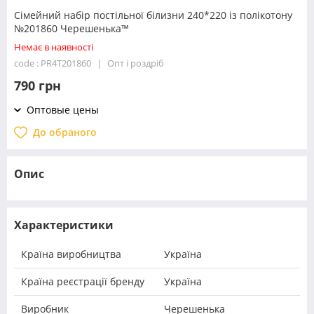
Сімейний набір постільної білизни 240*220 із полікотону
№201860 Черешенька™
Немає в наявності
code : PR4T201860
Опт і роздріб
790 грн
Оптовые цены
До обраного
Опис
Характеристики
Країна виробництва
Україна
Країна реєстрації бренду
Україна
Виробник
Черешенька