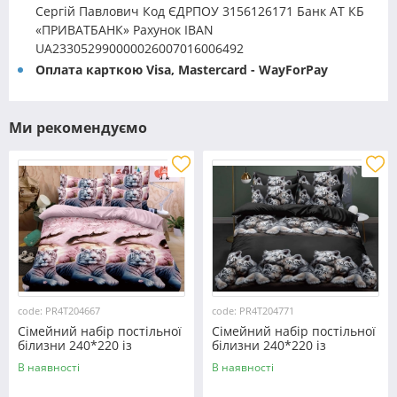
Сергій Павлович Код ЄДРПОУ 3156126171 Банк АТ КБ
«ПРИВАТБАНК» Рахунок IBAN
UA233052990000026007016006492
Оплата карткою Visa, Mastercard - WayForPay
Ми рекомендуємо
code: PR4T204667
code: PR4T204771
Сімейний набір постільної
Сімейний набір постільної
білизни 240*220 із
білизни 240*220 із
полікотону №204667
полікотону №204771
В наявності
В наявності
Черешенька™
Черешенька™