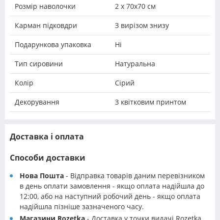
Розмір наволочки
2 х 70х70 см
Карман підковдри
З вирізом знизу
Подарункова упаковка
Ні
Тип сировини
Натуральна
Колір
Сірий
Декорування
З квітковим принтом
Доставка і оплата
Способи доставки
Нова Пошта
- Відправка товарів даним перевізником
в день оплати замовлення - якщо оплата надійшла до
12:00, або на наступний робочий день - якщо оплата
надійшла пізніше зазначеного часу.
Магазини Rozetka
- Доставка у точки видачі Rozetka