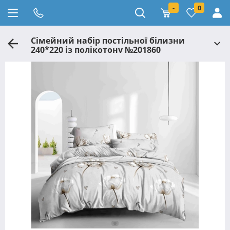
-
0
Сімейний набір постільної білизни
240*220 із полікотону №201860
Черешенька™