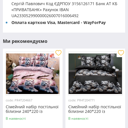
Сергій Павлович Код ЄДРПОУ 3156126171 Банк АТ КБ
«ПРИВАТБАНК» Рахунок IBAN
UA233052990000026007016006492
Оплата карткою Visa, Mastercard - WayForPay
Ми рекомендуємо
code: PR4T204667
code: PR4T204771
Сімейний набір постільної
Сімейний набір постільної
білизни 240*220 із
білизни 240*220 із
полікотону №204667
полікотону №204771
В наявності
В наявності
Черешенька™
Черешенька™