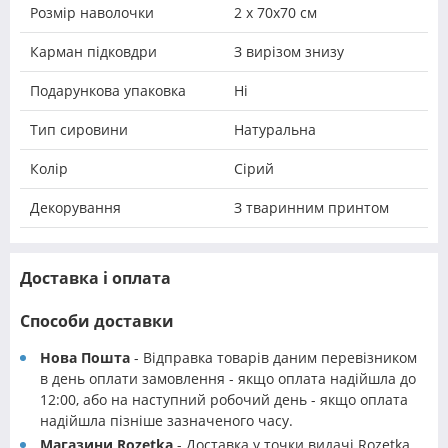
Розмір наволочки
2 х 70х70 см
Карман підковдри
З вирізом знизу
Подарункова упаковка
Ні
Тип сировини
Натуральна
Колір
Сірий
Декорування
З тваринним принтом
Доставка і оплата
Способи доставки
Нова Пошта
- Відправка товарів даним перевізником
в день оплати замовлення - якщо оплата надійшла до
12:00, або на наступний робочий день - якщо оплата
надійшла пізніше зазначеного часу.
Магазини Rozetka
- Доставка у точки видачі Rozetka