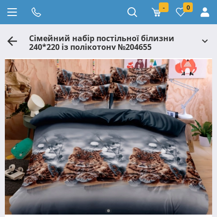
-
0
Сімейний набір постільної білизни
240*220 із полікотону №204655
Черешенька™