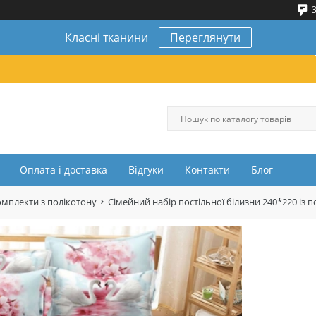
3
Класні тканини
Переглянути
Оплата і доставка
Відгуки
Контакти
Блог
омплекти з полікотону
Сімейний набір постільної білизни 240*220 і