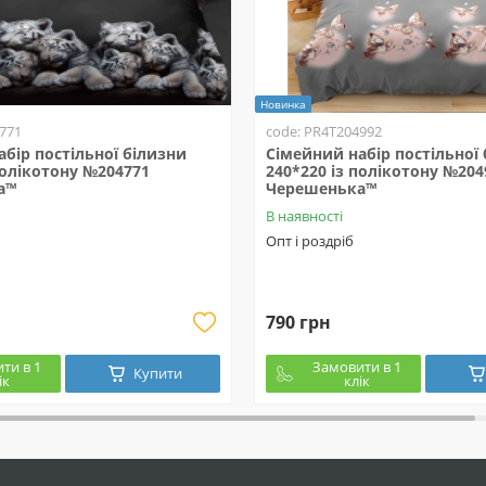
Новинка
771
code: PR4T204992
бір постільної білизни
Сімейний набір постільної
полікотону №204771
240*220 із полікотону №204
а™
Черешенька™
В наявності
Опт і роздріб
790 грн
ти в 1
Замовити в 1
Купити
ік
клік