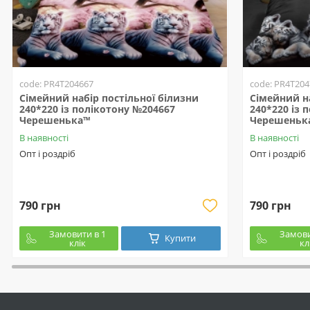
code: PR4T204667
code: PR4T204
Сімейний набір постільної білизни
Сімейний на
240*220 із полікотону №204667
240*220 із 
Черешенька™
Черешеньк
В наявності
В наявності
Опт і роздріб
Опт і роздріб
790 грн
790 грн
Замовити в 1
Замови
Купити
клік
кл