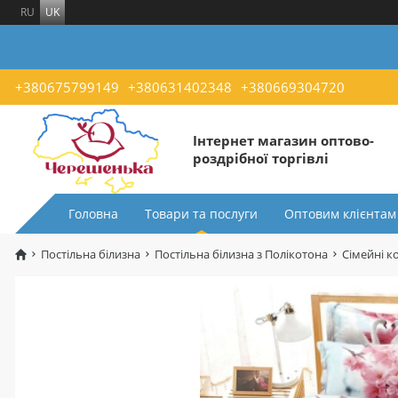
RU
UK
+380675799149
+380631402348
+380669304720
Інтернет магазин оптово-
роздрібної торгівлі
Головна
Товари та послуги
Оптовим клієнтам
Постільна білизна
Постільна білизна з Полікотона
Сімейні к