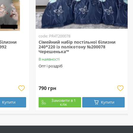
code: PR4T200078
 білизни
Сімейний набір постільної білизни
992
240*220 із полікотону №200078
Черешенька™
В наявності
Опт і роздріб
790 грн
Замовити в 1
Купити
Купити
клік