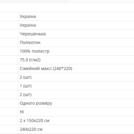
Україна
Україна
Черешенька
Полікотон
100% поліестр
75.0 (г/м2)
Сімейний максі (240*220)
2 (шт)
1 (шт)
2 (шт)
Одного розміру
Ні
2 х 150х220 см
240х220 см