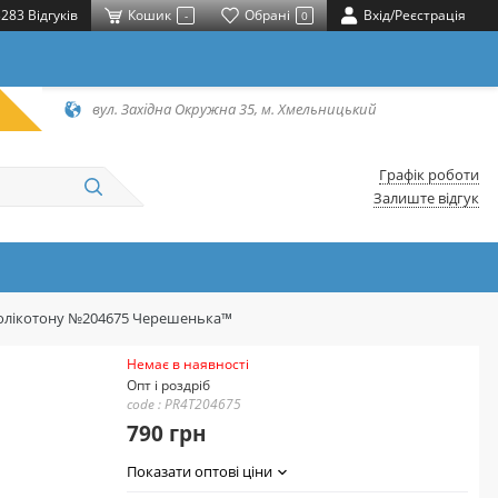
283 Відгуків
Кошик
Обрані
Вхід/Реєстрація
-
0
вул. Західна Окружна 35, м. Хмельницький
Графік роботи
Залиште відгук
з полікотону №204675 Черешенька™
Немає в наявності
Опт і роздріб
code : PR4T204675
790 грн
Показати оптові ціни