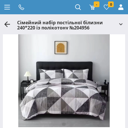
-
0
Сімейний набір постільної білизни
240*220 із полікотону №204956
Черешенька™