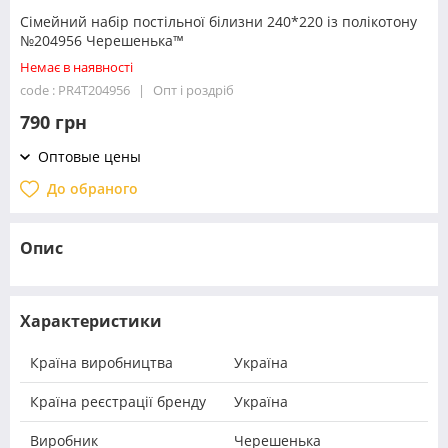
Сімейний набір постільної білизни 240*220 із полікотону
№204956 Черешенька™
Немає в наявності
code : PR4T204956
Опт і роздріб
790 грн
Оптовые цены
До обраного
Опис
Характеристики
Країна виробництва
Україна
Країна реєстрації бренду
Україна
Виробник
Черешенька