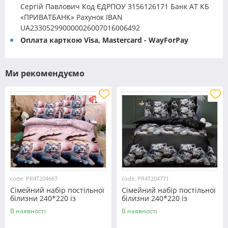
Сергій Павлович Код ЄДРПОУ 3156126171 Банк АТ КБ
«ПРИВАТБАНК» Рахунок IBAN
UA233052990000026007016006492
Оплата карткою Visa, Mastercard - WayForPay
Ми рекомендуємо
code: PR4T204667
code: PR4T204771
Сімейний набір постільної
Сімейний набір постільної
білизни 240*220 із
білизни 240*220 із
полікотону №204667
полікотону №204771
В наявності
В наявності
Черешенька™
Черешенька™