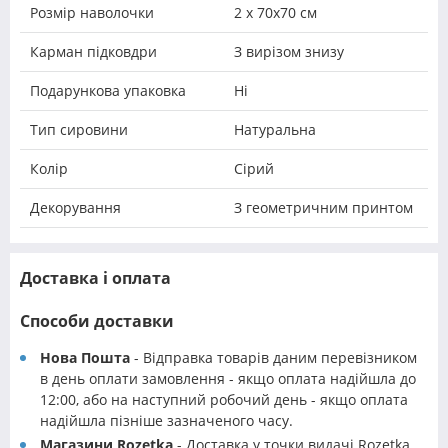
Розмір наволочки
2 х 70х70 см
Карман підковдри
З вирізом знизу
Подарункова упаковка
Ні
Тип сировини
Натуральна
Колір
Сірий
Декорування
З геометричним принтом
Доставка і оплата
Способи доставки
Нова Пошта
- Відправка товарів даним перевізником
в день оплати замовлення - якщо оплата надійшла до
12:00, або на наступний робочий день - якщо оплата
надійшла пізніше зазначеного часу.
Магазини Rozetka
- Доставка у точки видачі Rozetka