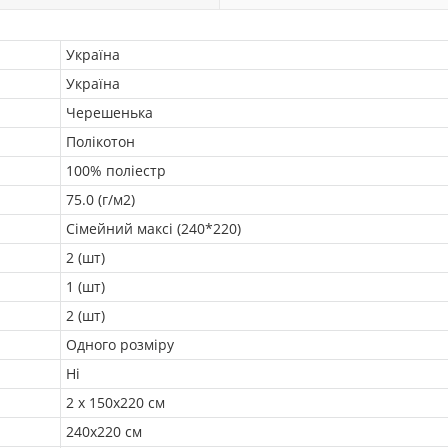
Україна
Україна
Черешенька
Полікотон
100% поліестр
75.0 (г/м2)
Сімейний максі (240*220)
2 (шт)
1 (шт)
2 (шт)
Одного розміру
Ні
2 х 150х220 см
240х220 см