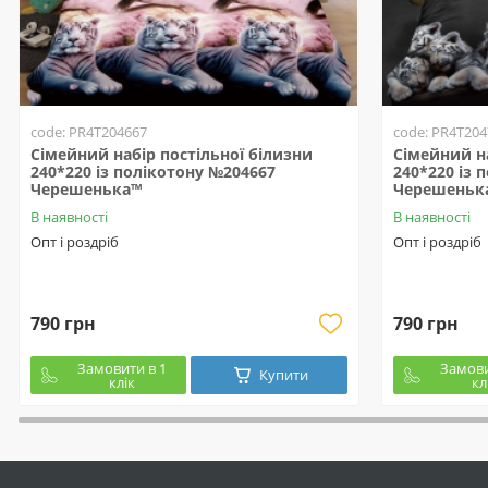
code: PR4T204667
code: PR4T204
Сімейний набір постільної білизни
Сімейний на
240*220 із полікотону №204667
240*220 із 
Черешенька™
Черешеньк
В наявності
В наявності
Опт і роздріб
Опт і роздріб
790 грн
790 грн
Замовити в 1
Замови
Купити
клік
кл