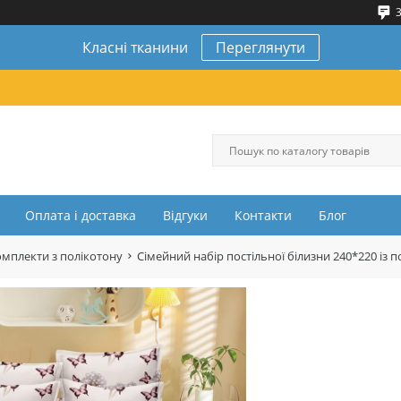
3
Класні тканини
Переглянути
Оплата і доставка
Відгуки
Контакти
Блог
омплекти з полікотону
Сімейний набір постільної білизни 240*220 і