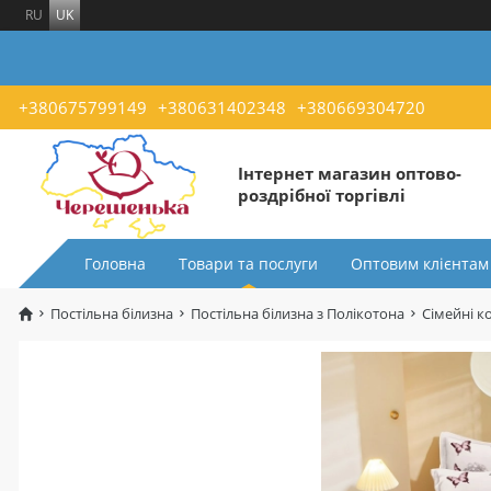
RU
UK
+380675799149
+380631402348
+380669304720
Інтернет магазин оптово-
роздрібної торгівлі
Головна
Товари та послуги
Оптовим клієнтам
Постільна білизна
Постільна білизна з Полікотона
Сімейні к