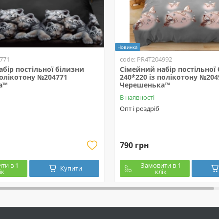
Новинка
771
code: PR4T204992
бір постільної білизни
Сімейний набір постільної
полікотону №204771
240*220 із полікотону №204
а™
Черешенька™
В наявності
Опт і роздріб
790 грн
ти в 1
Замовити в 1
Купити
ік
клік