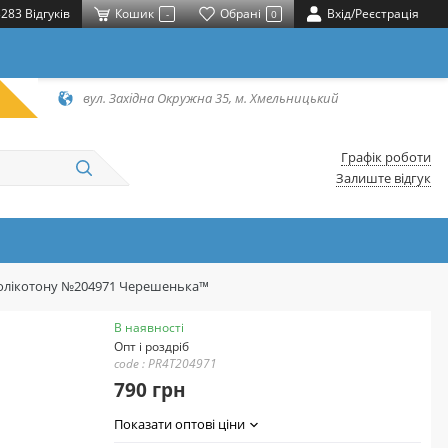
283 Відгуків
Кошик
Обрані
Вхід/Реєстрація
-
0
вул. Західна Окружна 35, м. Хмельницький
Графік роботи
Залиште відгук
з полікотону №204971 Черешенька™
В наявності
Опт і роздріб
code : PR4T204971
790 грн
Показати оптові ціни