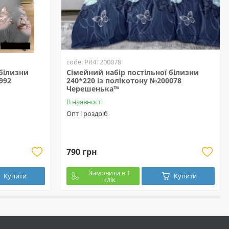
code: PR4T200078
 білизни
Сімейний набір постільної білизни
992
240*220 із полікотону №200078
Черешенька™
В наявності
Опт і роздріб
790 грн
Замовити в 1
Купити
Купити
клік