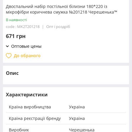
Двоспальний набір постільної білизни 180*220 із
мікрофібри коричнева смужка №201218 Черешенька™
В наявності
code : MK2T201218
Опт і роздріб
671 грн
Оптовые цены
До обраного
Опис
Характеристики
Країна виробництва
Україна
Країна реєстрації бренду
Україна
Виробник
Черешенька