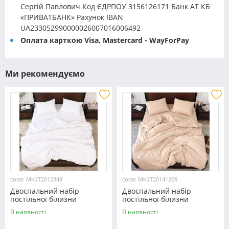
Сергій Павлович Код ЄДРПОУ 3156126171 Банк АТ КБ
«ПРИВАТБАНК» Рахунок IBAN
UA233052990000026007016006492
Оплата карткою Visa, Mastercard - WayForPay
Ми рекомендуємо
code: MK2T2012348
code: MK2T20141209
Двоспальний набір
Двоспальний набір
постільної білизни
постільної білизни
180*220 із мікрофібри
180*220 із мікрофібри
В наявності
В наявності
№2012348 Черешенка™
№20141209 Черешенка™