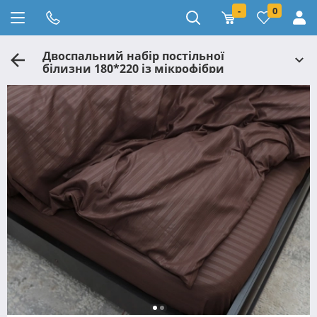
-
0
Двоспальний набір постільної
білизни 180*220 із мікрофібри
коричнева смужка №201218
Черешенька™